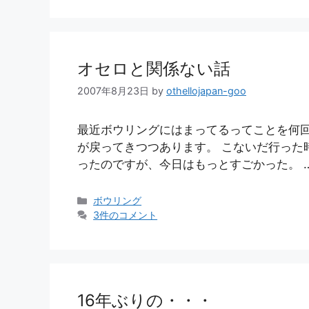
リ
ー
オセロと関係ない話
2007年8月23日
by
othellojapan-goo
最近ボウリングにはまってるってことを何回
が戻ってきつつあります。 こないだ行った時
ったのですが、今日はもっとすごかった。 
カ
ボウリング
テ
3件のコメント
ゴ
リ
ー
16年ぶりの・・・