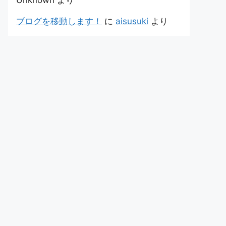
Unknown
より
ブログを移動します！
に
aisusuki
より