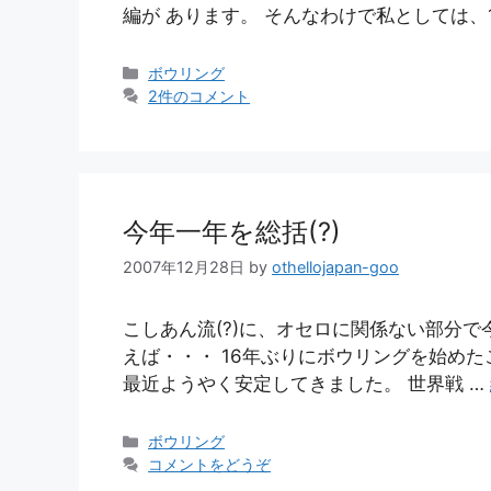
編が あります。 そんなわけで私としては、1
カ
ボウリング
テ
2件のコメント
ゴ
リ
ー
今年一年を総括(?)
2007年12月28日
by
othellojapan-goo
こしあん流(?)に、オセロに関係ない部分
えば・・・ 16年ぶりにボウリングを始め
最近ようやく安定してきました。 世界戦 …
カ
ボウリング
テ
コメントをどうぞ
ゴ