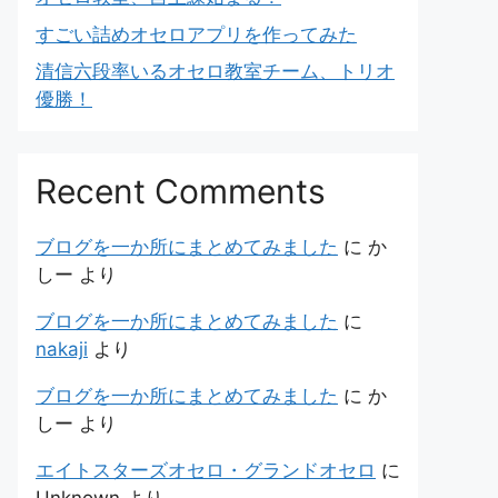
すごい詰めオセロアプリを作ってみた
清信六段率いるオセロ教室チーム、トリオ
優勝！
Recent Comments
ブログを一か所にまとめてみました
に
か
しー
より
ブログを一か所にまとめてみました
に
nakaji
より
ブログを一か所にまとめてみました
に
か
しー
より
エイトスターズオセロ・グランドオセロ
に