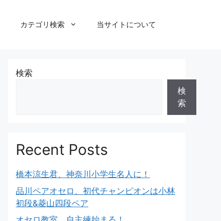
カテゴリ検索
当サイトについて
検索
検
索
Recent Posts
橋本涼生君、神奈川小学生名人に！
品川ペアオセロ、初代チャンピオンは小林
初段&菱山四段ペア
オセロ教室、自主練始まる！