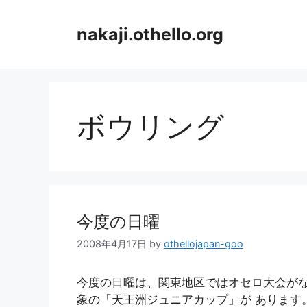
コ
ン
nakaji.othello.org
テ
ン
ツ
へ
ス
ボウリング
キ
ッ
プ
今度の日曜
2008年4月17日
by
othellojapan-goo
今度の日曜は、関東地区ではオセロ大会がな
象の「天王洲ジュニアカップ」が あります