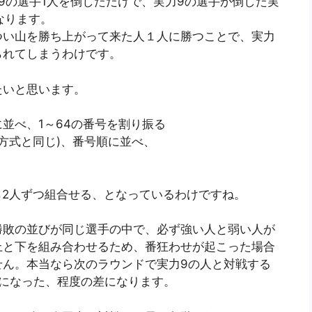
9の選手1人を倒しただけで、実力9の選手が倒した実
なります。
つい山を勝ち上がって来た人１人に勝つことで、実力
られてしまうわけです。
たいと思います。
に並べ、1～64の番号を割り振る
ロ方式と同じ)、番号順に並べ、
から2人ずつ組合せる、となっているわけですね。
勝敗の並びが同じ選手の中で、必ず強い人と弱い人が
上と下を組み合わせるため、番狂わせが起こった場合
せん。本当なら次のラウンドで実力9の人と対戦する
になった、程度の差になります。