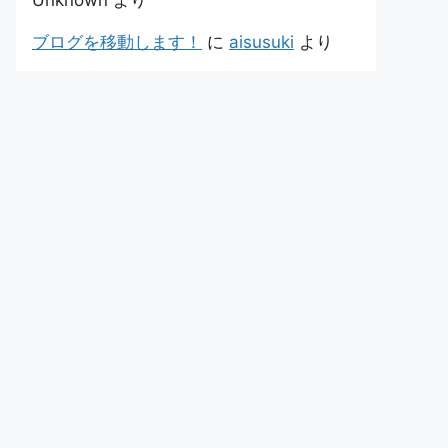
Unknown
より
ブログを移動します！
に
aisusuki
より