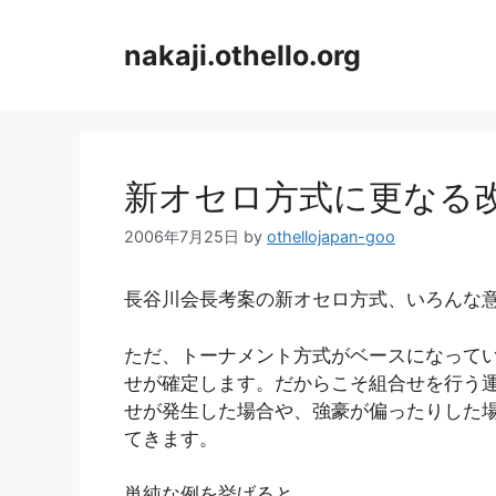
コ
ン
nakaji.othello.org
テ
ン
ツ
へ
ス
新オセロ方式に更なる
キ
ッ
2006年7月25日
by
othellojapan-goo
プ
長谷川会長考案の新オセロ方式、いろんな
ただ、トーナメント方式がベースになって
せが確定します。だからこそ組合せを行う
せが発生した場合や、強豪が偏ったりした
てきます。
単純な例を挙げると、、、