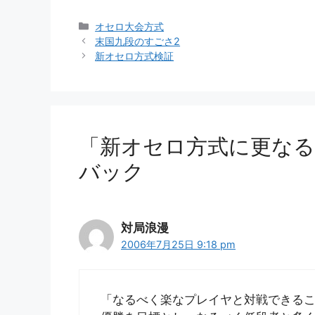
カ
オセロ大会方式
テ
末国九段のすごさ2
ゴ
新オセロ方式検証
リ
ー
「新オセロ方式に更なる
バック
対局浪漫
2006年7月25日 9:18 pm
「なるべく楽なプレイヤと対戦できる