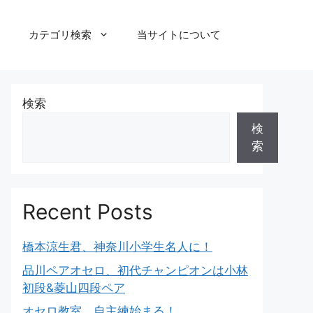
カテゴリ検索
当サイトについて
検索
検
索
Recent Posts
橋本涼生君、神奈川小学生名人に！
品川ペアオセロ、初代チャンピオンは小林
初段&菱山四段ペア
オセロ教室、自主練始まる！