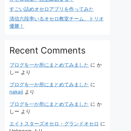
すごい詰めオセロアプリを作ってみた
清信六段率いるオセロ教室チーム、トリオ
優勝！
Recent Comments
ブログを一か所にまとめてみました
に
か
しー
より
ブログを一か所にまとめてみました
に
nakaji
より
ブログを一か所にまとめてみました
に
か
しー
より
エイトスターズオセロ・グランドオセロ
に