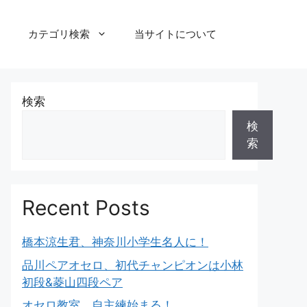
カテゴリ検索
当サイトについて
検索
検
索
Recent Posts
橋本涼生君、神奈川小学生名人に！
品川ペアオセロ、初代チャンピオンは小林
初段&菱山四段ペア
オセロ教室、自主練始まる！