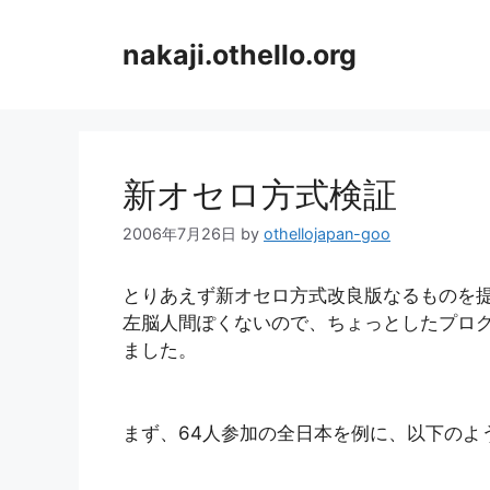
コ
ン
nakaji.othello.org
テ
ン
ツ
へ
ス
新オセロ方式検証
キ
ッ
2006年7月26日
by
othellojapan-goo
プ
とりあえず新オセロ方式改良版なるものを
左脳人間ぽくないので、ちょっとしたプログ
ました。
まず、64人参加の全日本を例に、以下のよ