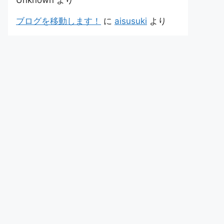
Unknown
より
ブログを移動します！
に
aisusuki
より