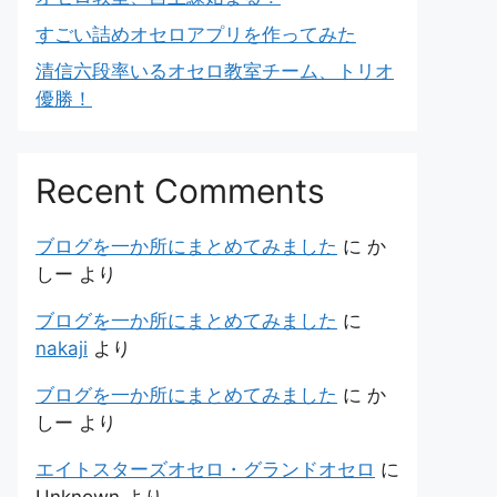
すごい詰めオセロアプリを作ってみた
清信六段率いるオセロ教室チーム、トリオ
優勝！
Recent Comments
ブログを一か所にまとめてみました
に
か
しー
より
ブログを一か所にまとめてみました
に
nakaji
より
ブログを一か所にまとめてみました
に
か
しー
より
エイトスターズオセロ・グランドオセロ
に