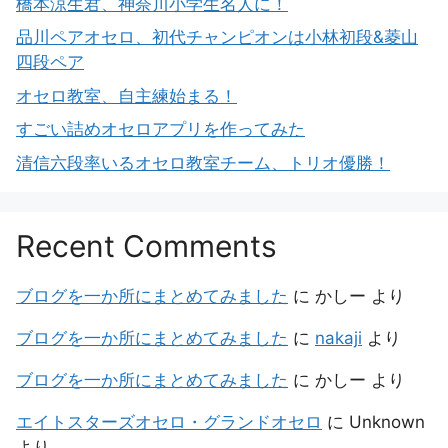
橋本涼生君、神奈川小学生名人に！
品川ペアオセロ、初代チャンピオンは小林初段&菱山
四段ペア
オセロ教室、自主練始まる！
すごい詰めオセロアプリを作ってみた
清信六段率いるオセロ教室チーム、トリオ優勝！
Recent Comments
ブログを一か所にまとめてみました
に
かしー
より
ブログを一か所にまとめてみました
に
nakaji
より
ブログを一か所にまとめてみました
に
かしー
より
エイトスターズオセロ・グランドオセロ
に
Unknown
より