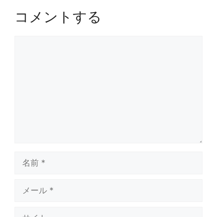
コメントする
コ
メ
ン
ト
名
前
メ
ー
ル
サ