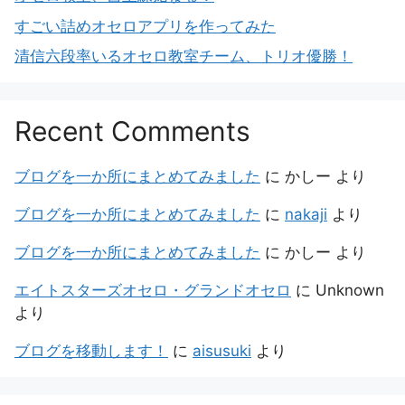
すごい詰めオセロアプリを作ってみた
清信六段率いるオセロ教室チーム、トリオ優勝！
Recent Comments
ブログを一か所にまとめてみました
に
かしー
より
ブログを一か所にまとめてみました
に
nakaji
より
ブログを一か所にまとめてみました
に
かしー
より
エイトスターズオセロ・グランドオセロ
に
Unknown
より
ブログを移動します！
に
aisusuki
より