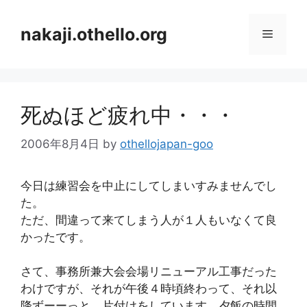
コ
ン
nakaji.othello.org
メ
テ
ン
ニ
ツ
へ
死ぬほど疲れ中・・・
ス
ュ
キ
2006年8月4日
by
othellojapan-goo
ッ
ー
プ
今日は練習会を中止にしてしまいすみませんでし
た。
ただ、間違って来てしまう人が１人もいなくて良
かったです。
さて、事務所兼大会会場リニューアル工事だった
わけですが、それが午後４時頃終わって、それ以
降ずーーっと、片付けをしています。夕飯の時間