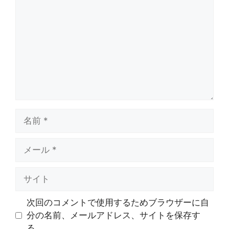
メ
ン
ト
名
前
メ
ー
ル
サ
イ
ト
次回のコメントで使用するためブラウザーに自
分の名前、メールアドレス、サイトを保存す
る。