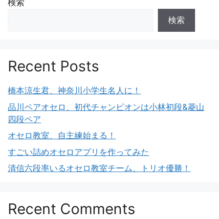
検索
検索
Recent Posts
橋本涼生君、神奈川小学生名人に！
品川ペアオセロ、初代チャンピオンは小林初段&菱山
四段ペア
オセロ教室、自主練始まる！
すごい詰めオセロアプリを作ってみた
清信六段率いるオセロ教室チーム、トリオ優勝！
Recent Comments