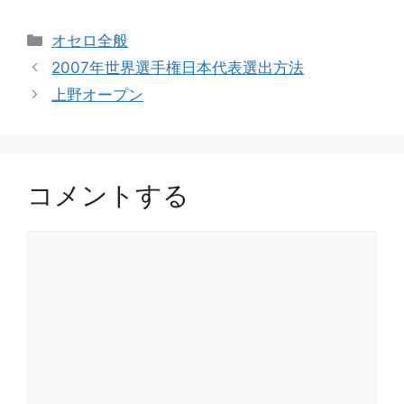
カ
オセロ全般
テ
2007年世界選手権日本代表選出方法
ゴ
上野オープン
リ
ー
コメントする
コ
メ
ン
ト