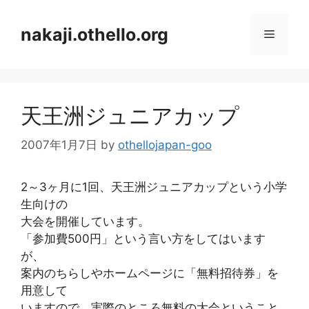
コ
ン
nakaji.othello.org
メ
テ
ン
ニ
ツ
へ
天王洲ジュニアカップ
ス
ュ
キ
2007年1月7日
by
othellojapan-goo
ッ
ー
プ
2～3ヶ月に1回、天王洲ジュニアカップという小学
生向けの
大会を開催しています。
「参加費500円」という言い方をしてはいます
が、
案内のちらしやホームページに「無料招待券」を
用意して
いますので、実際のところ無料の大会ということ