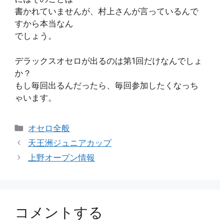
書かれていませんが、村上さんが言っているんで
すから本当なん
でしょう。
デラックスオセロが出るのは第1回だけなんでしょ
か？
もし毎回出るんだったら、毎回参加したくなっち
ゃいます。
カ
オセロ全般
テ
天王洲ジュニアカップ
ゴ
上野オープン情報
リ
ー
コメントする