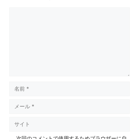
コ
メ
ン
ト
名
前
メ
ー
ル
サ
イ
ト
次回のコメントで使用するためブラウザーに自