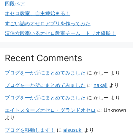
四段ペア
オセロ教室、自主練始まる！
すごい詰めオセロアプリを作ってみた
清信六段率いるオセロ教室チーム、トリオ優勝！
Recent Comments
ブログを一か所にまとめてみました
に
かしー
より
ブログを一か所にまとめてみました
に
nakaji
より
ブログを一か所にまとめてみました
に
かしー
より
エイトスターズオセロ・グランドオセロ
に
Unknown
より
ブログを移動します！
に
aisusuki
より