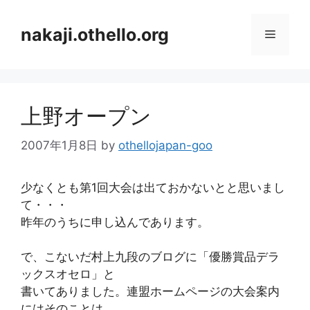
コ
ン
nakaji.othello.org
メ
テ
ン
ニ
ツ
へ
上野オープン
ス
ュ
キ
2007年1月8日
by
othellojapan-goo
ッ
ー
プ
少なくとも第1回大会は出ておかないとと思いまし
て・・・
昨年のうちに申し込んであります。
で、こないだ村上九段のブログに「優勝賞品デラ
ックスオセロ」と
書いてありました。連盟ホームページの大会案内
にはそのことは