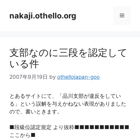
コ
ン
nakaji.othello.org
メ
テ
ン
ニ
ツ
へ
支部なのに三段を認定して
ス
ュ
キ
いる件
ッ
ー
プ
2007年9月19日
by
othellojapan-goo
とあるサイトにて、「品川支部が違反をしてい
る」という誤解を与えかねない表現がありました
ので、書いときます。
■段級位認定規定 より抜粋■■■■■■■■■■■
ここから■