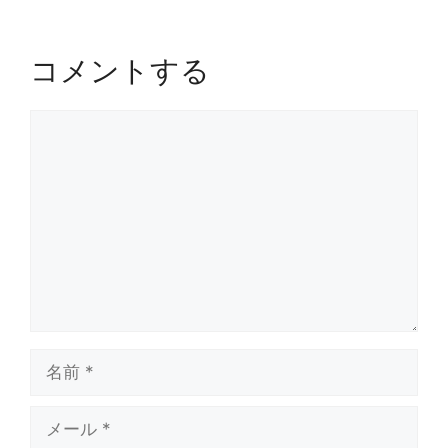
コメントする
コ
メ
ン
ト
名
前
メ
ー