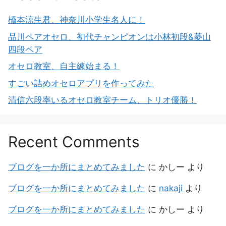
橋本涼生君、神奈川小学生名人に！
品川ペアオセロ、初代チャンピオンは小林初段&菱山
四段ペア
オセロ教室、自主練始まる！
すごい詰めオセロアプリを作ってみた
清信六段率いるオセロ教室チーム、トリオ優勝！
Recent Comments
ブログを一か所にまとめてみました
に
かしー
より
ブログを一か所にまとめてみました
に
nakaji
より
ブログを一か所にまとめてみました
に
かしー
より