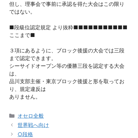
但し、理事会で事前に承認を得た大会はこの限り
ではない。
■段級位認定規定 より抜粋■■■■■■■■■■■
ここまで■
３項にあるように、ブロック後援の大会では三段
まで認定できます。
シーサイドオープン等の優勝三段を認定する大会
は、
品川支部主催・東京ブロック後援と形を取ってお
り、規定違反は
ありません。
カ
オセロ全般
テ
世界戦へ向け
ゴ
○段格
リ