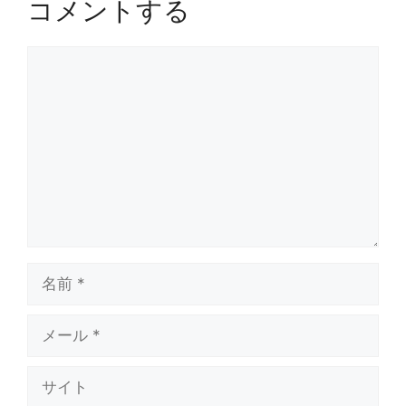
コメントする
コ
メ
ン
ト
名
前
メ
ー
ル
サ
イ