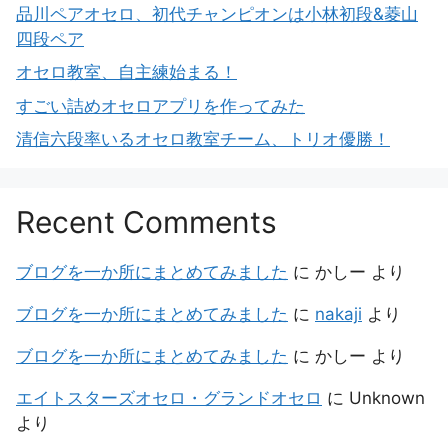
品川ペアオセロ、初代チャンピオンは小林初段&菱山
四段ペア
オセロ教室、自主練始まる！
すごい詰めオセロアプリを作ってみた
清信六段率いるオセロ教室チーム、トリオ優勝！
Recent Comments
ブログを一か所にまとめてみました
に
かしー
より
ブログを一か所にまとめてみました
に
nakaji
より
ブログを一か所にまとめてみました
に
かしー
より
エイトスターズオセロ・グランドオセロ
に
Unknown
より