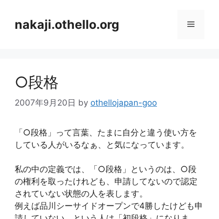
コ
ン
nakaji.othello.org
メ
テ
ン
ニ
ツ
へ
○段格
ス
ュ
キ
2007年9月20日
by
othellojapan-goo
ッ
ー
プ
「○段格」って言葉、たまに自分と違う使い方を
している人がいるなぁ、と気になっています。
私の中の定義では、「○段格」というのは、○段
の権利を取ったけれども、申請してないので認定
されていない状態の人を表します。
例えば品川シーサイドオープンで4勝したけども申
請していない、という人は「初段格」になりま