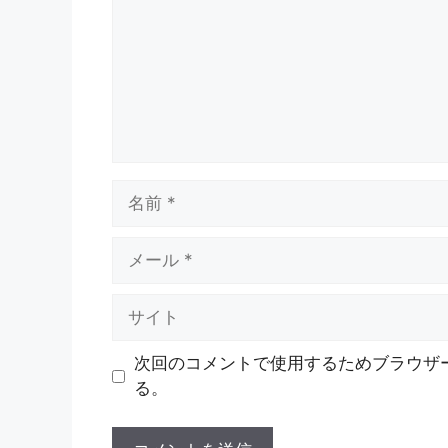
ン
ト
名
前
メ
ー
ル
サ
イ
ト
次回のコメントで使用するためブラウザ
る。