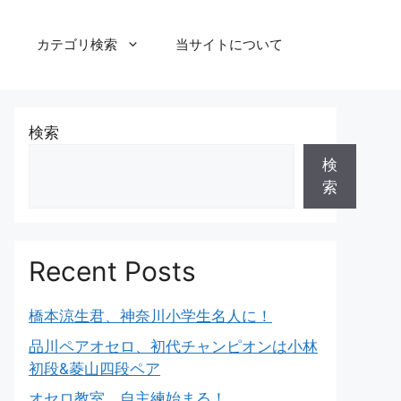
カテゴリ検索
当サイトについて
検索
検
索
Recent Posts
橋本涼生君、神奈川小学生名人に！
品川ペアオセロ、初代チャンピオンは小林
初段&菱山四段ペア
オセロ教室、自主練始まる！