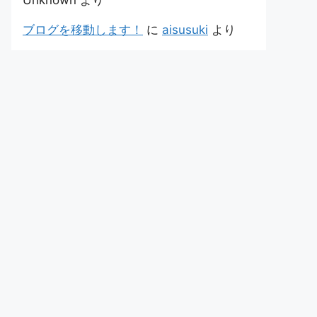
Unknown
より
ブログを移動します！
に
aisusuki
より