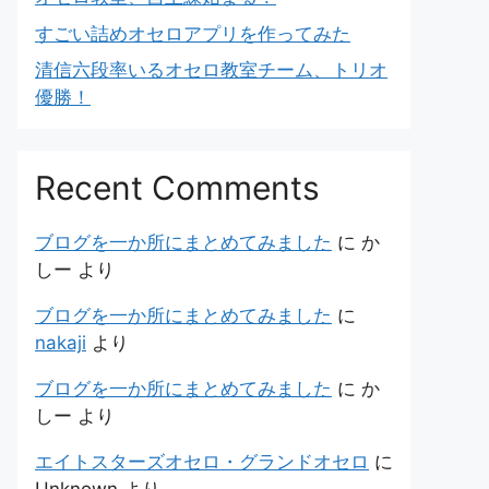
すごい詰めオセロアプリを作ってみた
清信六段率いるオセロ教室チーム、トリオ
優勝！
Recent Comments
ブログを一か所にまとめてみました
に
か
しー
より
ブログを一か所にまとめてみました
に
nakaji
より
ブログを一か所にまとめてみました
に
か
しー
より
エイトスターズオセロ・グランドオセロ
に