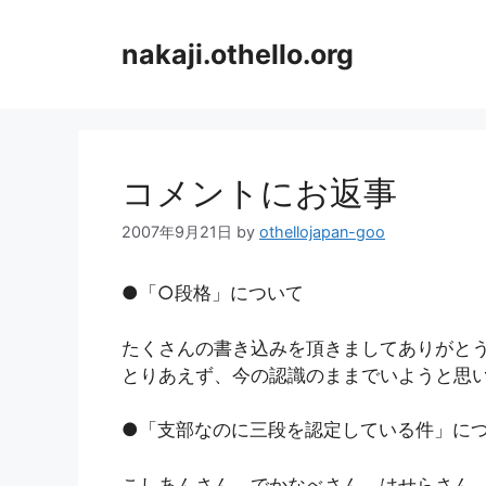
コ
ン
nakaji.othello.org
テ
ン
ツ
へ
ス
コメントにお返事
キ
ッ
2007年9月21日
by
othellojapan-goo
プ
●「○段格」について
たくさんの書き込みを頂きましてありがと
とりあえず、今の認識のままでいようと思
●「支部なのに三段を認定している件」に
こしあんさん、でかなべさん、はせらさん