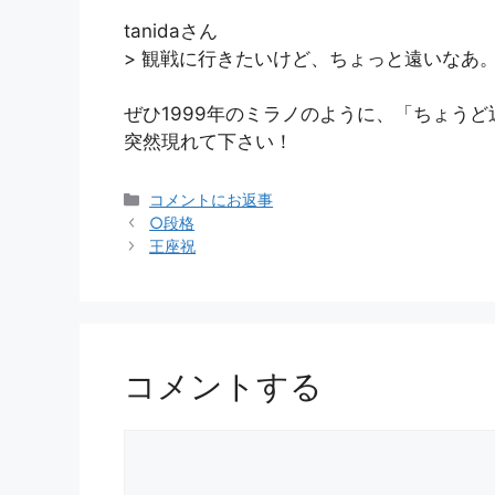
tanidaさん
> 観戦に行きたいけど、ちょっと遠いなあ
ぜひ1999年のミラノのように、「ちょう
突然現れて下さい！
カ
コメントにお返事
テ
○段格
ゴ
王座祝
リ
ー
コメントする
コ
メ