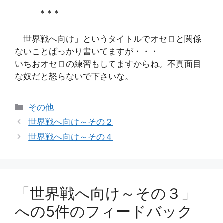
* * *
「世界戦へ向け」というタイトルでオセロと関係
ないことばっかり書いてますが・・・
いちおオセロの練習もしてますからね。不真面目
な奴だと怒らないで下さいな。
カ
その他
テ
世界戦へ向け～その２
ゴ
世界戦へ向け～その４
リ
ー
「世界戦へ向け～その３」
への5件のフィードバック