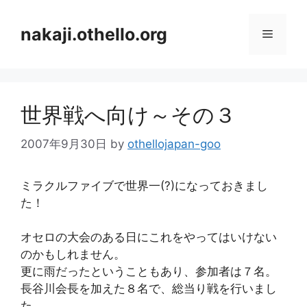
コ
ン
nakaji.othello.org
メ
テ
ン
ニ
ツ
へ
世界戦へ向け～その３
ス
ュ
キ
2007年9月30日
by
othellojapan-goo
ッ
ー
プ
ミラクルファイブで世界一(?)になっておきまし
た！
オセロの大会のある日にこれをやってはいけない
のかもしれません。
更に雨だったということもあり、参加者は７名。
長谷川会長を加えた８名で、総当り戦を行いまし
た。