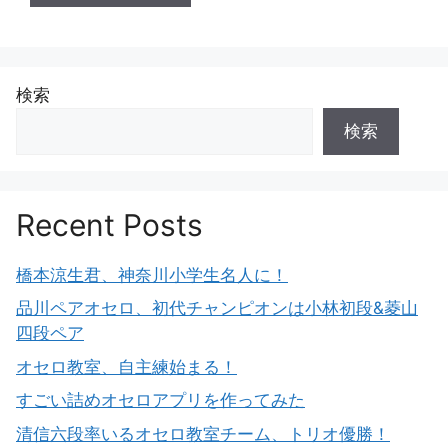
検索
検索
Recent Posts
橋本涼生君、神奈川小学生名人に！
品川ペアオセロ、初代チャンピオンは小林初段&菱山
四段ペア
オセロ教室、自主練始まる！
すごい詰めオセロアプリを作ってみた
清信六段率いるオセロ教室チーム、トリオ優勝！