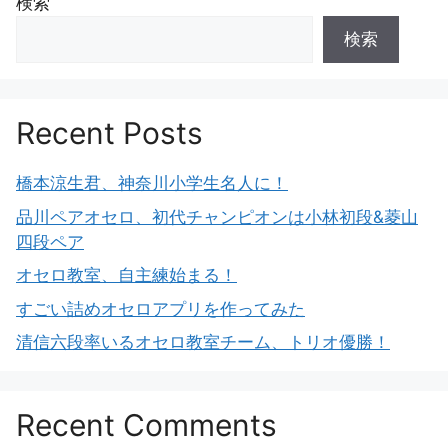
検索
検索
Recent Posts
橋本涼生君、神奈川小学生名人に！
品川ペアオセロ、初代チャンピオンは小林初段&菱山
四段ペア
オセロ教室、自主練始まる！
すごい詰めオセロアプリを作ってみた
清信六段率いるオセロ教室チーム、トリオ優勝！
Recent Comments