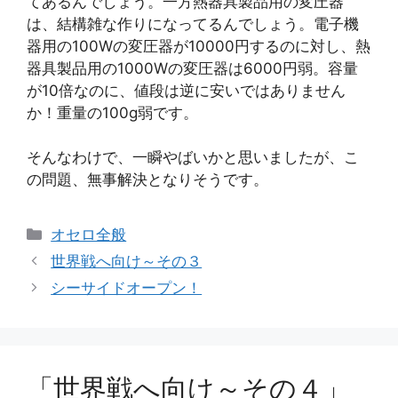
てあるんでしょう。一方熱器具製品用の変圧器
は、結構雑な作りになってるんでしょう。電子機
器用の100Wの変圧器が10000円するのに対し、熱
器具製品用の1000Wの変圧器は6000円弱。容量
が10倍なのに、値段は逆に安いではありません
か！重量の100g弱です。
そんなわけで、一瞬やばいかと思いましたが、こ
の問題、無事解決となりそうです。
カ
オセロ全般
テ
世界戦へ向け～その３
ゴ
シーサイドオープン！
リ
ー
「世界戦へ向け～その４」