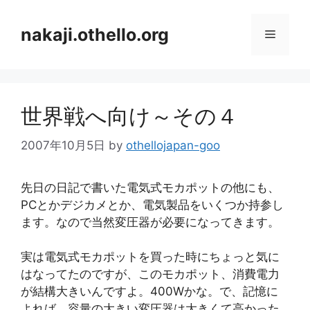
コ
ン
nakaji.othello.org
メ
テ
ン
ニ
ツ
へ
世界戦へ向け～その４
ス
ュ
キ
2007年10月5日
by
othellojapan-goo
ッ
ー
プ
先日の日記で書いた電気式モカポットの他にも、
PCとかデジカメとか、電気製品をいくつか持参し
ます。なので当然変圧器が必要になってきます。
実は電気式モカポットを買った時にちょっと気に
はなってたのですが、このモカポット、消費電力
が結構大きいんですよ。400Wかな。で、記憶に
よれば、容量の大きい変圧器は大きくて高かった