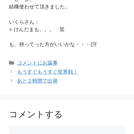
結構使わせて頂きました。
いくらさん：
> けんだまも。。。 笑
も、持ってった方がいいかな・・・(汗
カ
コメントにお返事
テ
もうすぐもうすぐ世界戦！
ゴ
あと２時間で出発
リ
ー
コメントする
コ