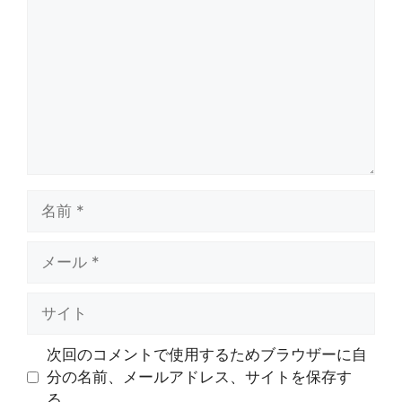
メ
ン
ト
名
前
メ
ー
ル
サ
イ
ト
次回のコメントで使用するためブラウザーに自
分の名前、メールアドレス、サイトを保存す
る。