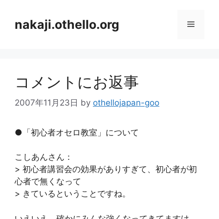
コ
ン
nakaji.othello.org
メ
テ
ン
ニ
ツ
へ
コメントにお返事
ス
ュ
キ
2007年11月23日
by
othellojapan-goo
ッ
ー
プ
●「初心者オセロ教室」について
こしあんさん：
> 初心者講習会の効果がありすぎて、初心者が初
心者で無くなって
> きているということですね。
いえいえ、確かにみんな強くなってきてますけ