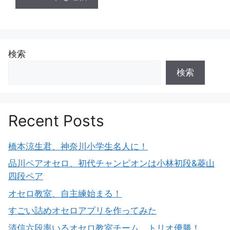
検索
検索
Recent Posts
橋本涼生君、神奈川小学生名人に！
品川ペアオセロ、初代チャンピオンは小林初段&菱山
四段ペア
オセロ教室、自主練始まる！
すごい詰めオセロアプリを作ってみた
清信六段率いるオセロ教室チーム、トリオ優勝！