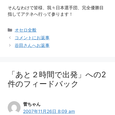
そんなわけで皆様、我々日本選手団、完全優勝目
指してアテネへ行って参ります！
カ
オセロ全般
テ
コメントにお返事
ゴ
谷田さんへお返事
リ
ー
「あと２時間で出発」への2
件のフィードバック
菅ちゃん
2007年11月26日 8:09 am