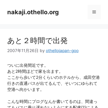
コ
ン
nakaji.othello.org
メ
テ
ン
ニ
ツ
へ
あと２時間で出発
ス
ュ
キ
2007年11月26日
by
othellojapan-goo
ッ
ー
プ
ついに出発間近です。
あと2時間ほどで家を出ます。
ここから歩いて2分くらいのホテルから、成田空港
行きの直通バスが出てるんで、そいつにゆられて
空港へ向かいます。
こんな時間にブログなんか書いてるのは、間違っ
てもバスに乗り遅れないようにする配慮(?)による