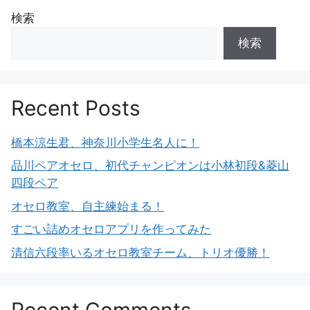
検索
検索
Recent Posts
橋本涼生君、神奈川小学生名人に！
品川ペアオセロ、初代チャンピオンは小林初段&菱山
四段ペア
オセロ教室、自主練始まる！
すごい詰めオセロアプリを作ってみた
清信六段率いるオセロ教室チーム、トリオ優勝！
Recent Comments