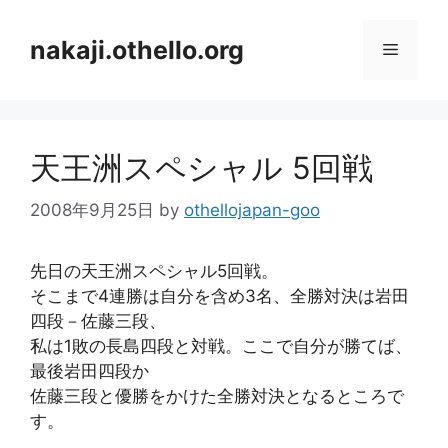
コ
ン
nakaji.othello.org
メ
テ
ン
ニ
ツ
へ
天王洲スペシャル 5回戦
ス
ュ
キ
2008年9月25日
by
othellojapan-goo
ッ
ー
プ
先日の天王洲スペシャル5回戦。
そこまで4連勝は自分を含め3名、全勝対決は岩田
四段－佐藤三段、
私は1敗の長島四段と対戦。ここで自分が勝てば、
最後岩田四段か
佐藤三段と優勝をかけた全勝対決となるところで
す。