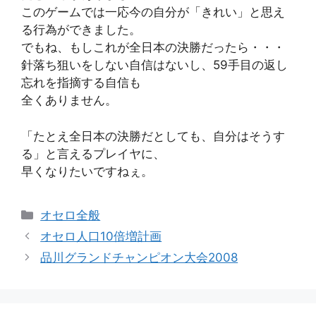
このゲームでは一応今の自分が「きれい」と思え
る行為ができました。
でもね、もしこれが全日本の決勝だったら・・・
針落ち狙いをしない自信はないし、59手目の返し
忘れを指摘する自信も
全くありません。
「たとえ全日本の決勝だとしても、自分はそうす
る」と言えるプレイヤに、
早くなりたいですねぇ。
カ
オセロ全般
テ
オセロ人口10倍増計画
ゴ
品川グランドチャンピオン大会2008
リ
ー