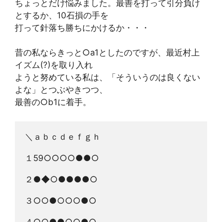
ちょっとだけ悩みました。最善を打って引分負け
とするか、10石損の手を
打って針落ち勝ちにかけるか・・・
昔の私ならきっと○a1としたのですが、最近村上
イズム(?)を取り入れ
ようと努めている私は、「そういうのは良くない
よな」とつぶやきつつ、
最善の○b1に着手。
＼ａｂｃｄｅｆｇｈ
１59○○○○●●○
２●◆○●●●●○
３○○●○○○●○
４○○●●○○●○