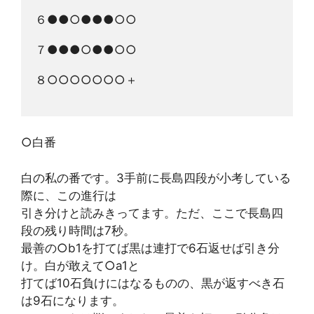
６●●○●●●○○
７●●●○●●○○
８○○○○○○○＋
○白番
白の私の番です。3手前に長島四段が小考している
際に、この進行は
引き分けと読みきってます。ただ、ここで長島四
段の残り時間は7秒。
最善の○b1を打てば黒は連打で6石返せば引き分
け。白が敢えて○a1と
打てば10石負けにはなるものの、黒が返すべき石
は9石になります。