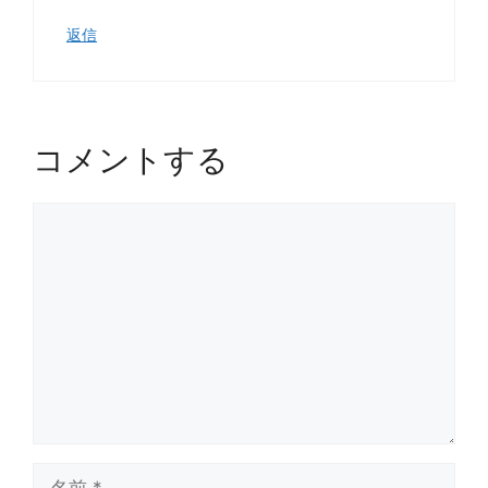
返信
コメントする
コ
メ
ン
ト
名