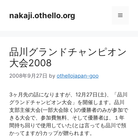
コ
ン
nakaji.othello.org
メ
テ
ン
ニ
ツ
へ
品川グランドチャンピオン
ス
ュ
キ
大会2008
ッ
ー
プ
2008年9月27日
by
othellojapan-goo
3ヶ月先の話になりますが、12月27日(土)、「品川
グランドチャンピオン大会」を開催します。品川
支部主催大会(一部大会除く)の優勝者のみが参加で
きる大会で、参加費無料、そして優勝者は、１年
間持ち回りで使用していた(とは言っても品川で預
かってますが)カップが贈られます。