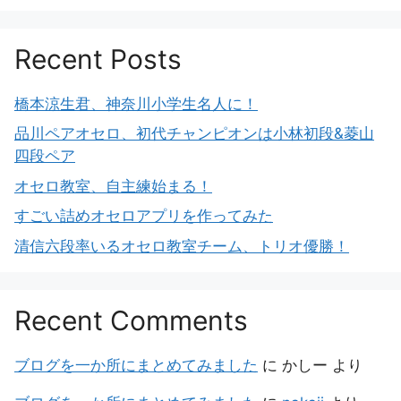
Recent Posts
橋本涼生君、神奈川小学生名人に！
品川ペアオセロ、初代チャンピオンは小林初段&菱山
四段ペア
オセロ教室、自主練始まる！
すごい詰めオセロアプリを作ってみた
清信六段率いるオセロ教室チーム、トリオ優勝！
Recent Comments
ブログを一か所にまとめてみました
に
かしー
より