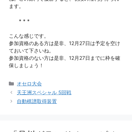
ます。
* * *
こんな感じです。
参加資格のある方は是非、12月27日は予定を空け
ておいて下さいね。
参加資格のない方は是非、12月27日までに枠を確
保しましょう！
カ
オセロ大会
テ
天王洲スペシャル 5回戦
ゴ
自動棋譜取得装置
リ
ー