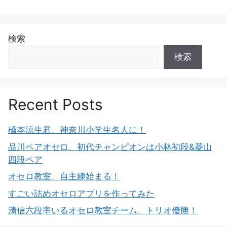
検索
検索
Recent Posts
橋本涼生君、神奈川小学生名人に！
品川ペアオセロ、初代チャンピオンは小林初段&菱山
四段ペア
オセロ教室、自主練始まる！
すごい詰めオセロアプリを作ってみた
清信六段率いるオセロ教室チーム、トリオ優勝！