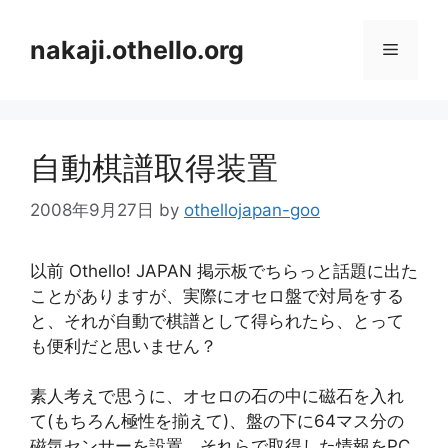
コ
ン
nakaji.othello.org
メ
テ
ン
ニ
ツ
へ
自動棋譜取得装置
ス
ュ
キ
2008年9月27日
by
othellojapan-goo
ッ
ー
プ
以前 Othello! JAPAN 掲示板でちらっと話題に出た
ことがありますが、実際にオセロ盤で対局をする
と、それが自動で棋譜として得られたら、とって
も便利だと思いません？
素人考えで思うに、オセロの石の中に磁石を入れ
て(もちろん極性を揃えて)、盤の下に64マス分の
磁気センサーを設置、それらで取得した情報をPC