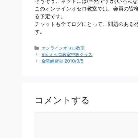
そうそう、ネットには(当然ですが)いろん
このオンラインオセロ教室では、会員の皆
る予定です。
チャットも全てログにとって、問題のある
す。
カ
オンラインオセロ教室
テ
Re: オセロ教室中級クラス
ゴ
金曜練習会 2010/3/5
リ
ー
コメントする
コ
メ
ン