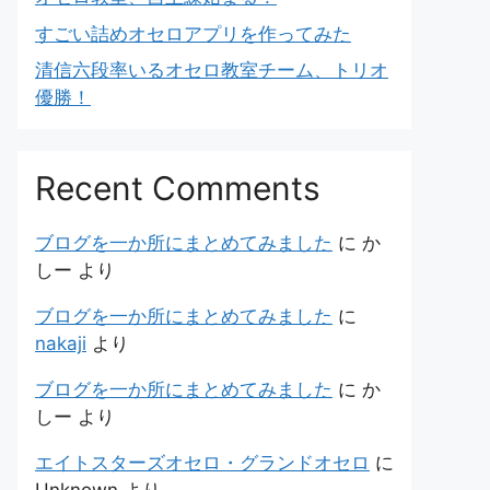
すごい詰めオセロアプリを作ってみた
清信六段率いるオセロ教室チーム、トリオ
優勝！
Recent Comments
ブログを一か所にまとめてみました
に
か
しー
より
ブログを一か所にまとめてみました
に
nakaji
より
ブログを一か所にまとめてみました
に
か
しー
より
エイトスターズオセロ・グランドオセロ
に