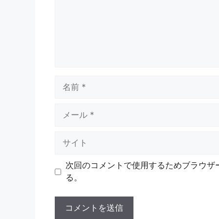
ト
名
前
メ
ー
ル
サ
イ
ト
次回のコメントで使用するためブラウザ
る。