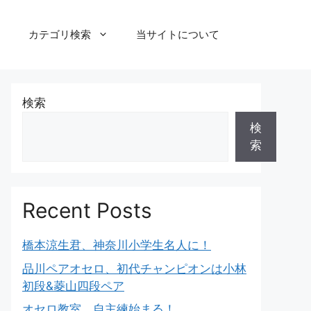
カテゴリ検索
当サイトについて
検索
検
索
Recent Posts
橋本涼生君、神奈川小学生名人に！
品川ペアオセロ、初代チャンピオンは小林
初段&菱山四段ペア
オセロ教室、自主練始まる！