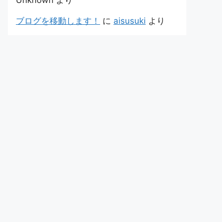
Unknown
より
ブログを移動します！
に
aisusuki
より