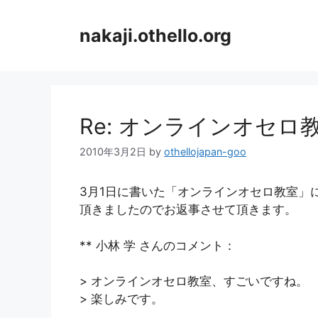
コ
ン
nakaji.othello.org
テ
ン
ツ
へ
ス
Re: オンラインオセロ
キ
ッ
2010年3月2日
by
othellojapan-goo
プ
3月1日に書いた「オンラインオセロ教室」
頂きましたのでお返事させて頂きます。
** 小林 学 さんのコメント：
> オンラインオセロ教室、すごいですね。
> 楽しみです。