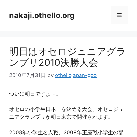
コ
ン
nakaji.othello.org
メ
テ
ン
ニ
ツ
へ
明日はオセロジュニアグラ
ス
ュ
キ
ンプリ2010決勝大会
ッ
ー
プ
2010年7月31日
by
othellojapan-goo
ついに明日ですよ～。
オセロの小学生日本一を決める大会、オセロジュ
ニアグランプリが明日東京で開催されます。
2008年小学生名人戦、2009年王座戦小学生の部