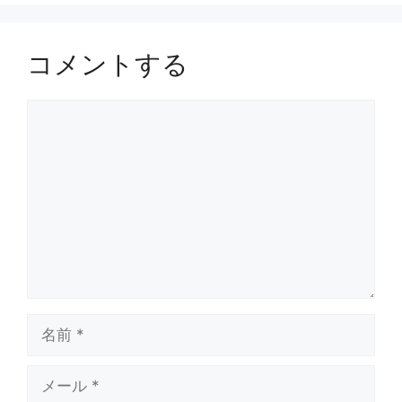
コメントする
コ
メ
ン
ト
名
前
メ
ー