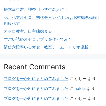
橋本涼生君、神奈川小学生名人に！
品川ペアオセロ、初代チャンピオンは小林初段&菱山
四段ペア
オセロ教室、自主練始まる！
すごい詰めオセロアプリを作ってみた
清信六段率いるオセロ教室チーム、トリオ優勝！
Recent Comments
ブログを一か所にまとめてみました
に
かしー
より
ブログを一か所にまとめてみました
に
nakaji
より
ブログを一か所にまとめてみました
に
かしー
より