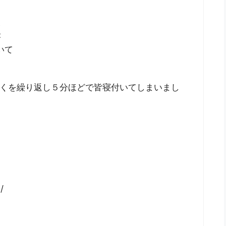
い
が
いて
を巻くを繰り返し５分ほどで皆寝付いてしまいまし
/