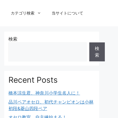
カテゴリ検索
当サイトについて
検索
検
索
Recent Posts
橋本涼生君、神奈川小学生名人に！
品川ペアオセロ、初代チャンピオンは小林
初段&菱山四段ペア
オセロ教室、自主練始まる！