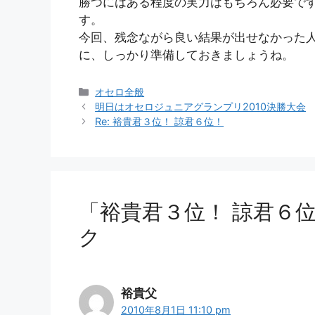
勝つにはある程度の実力はもちろん必要で
す。
今回、残念ながら良い結果が出せなかった
に、しっかり準備しておきましょうね。
カ
オセロ全般
テ
明日はオセロジュニアグランプリ2010決勝大会
ゴ
Re: 裕貴君３位！ 諒君６位！
リ
ー
「裕貴君３位！ 諒君６
ク
裕貴父
2010年8月1日 11:10 pm