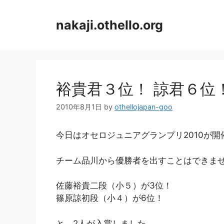
コ
ン
nakaji.othello.org
テ
ン
ツ
へ
ス
裕貴君３位！ 諒君６位
キ
ッ
2010年8月1日
by
othellojapan-goo
プ
今日はオセロジュニアグランプリ2010が開
チーム品川から優勝者を出すことはできま
佐藤裕貴二段（小５）が3位！
篠原諒初段（小４）が6位！
と、2人が入賞しました。