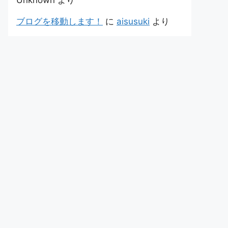
Unknown
より
ブログを移動します！
に
aisusuki
より