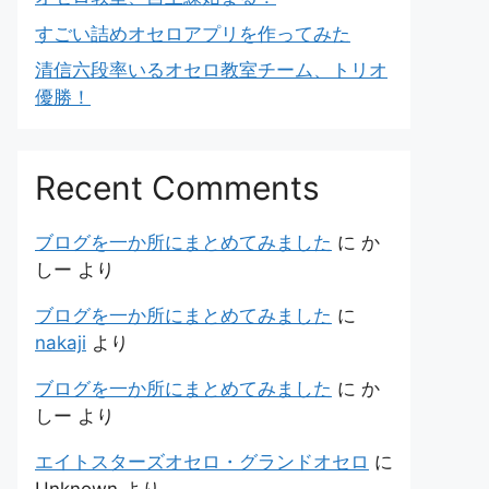
すごい詰めオセロアプリを作ってみた
清信六段率いるオセロ教室チーム、トリオ
優勝！
Recent Comments
ブログを一か所にまとめてみました
に
か
しー
より
ブログを一か所にまとめてみました
に
nakaji
より
ブログを一か所にまとめてみました
に
か
しー
より
エイトスターズオセロ・グランドオセロ
に