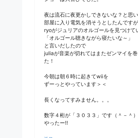
夜は流石に夜更かしできないな？と思
部屋に入り電気を消そうとしたんです
ryoがジュリアのオルゴールを見つけて
「オルゴール聴きながら寝たいな～」
と言いだしたので
juliaが音楽が切れてはまたゼンマイ
た！
今朝は朝６時に起きてwiiを
ずーっとやっています＞＜
長くなってすみません。。。
数字４桁が「３０３３」です（＾－＾）
やったー!!