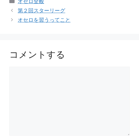
カ
オセロ全般
テ
第２回スターリーグ
ゴ
オセロを習うってこと
リ
ー
コメントする
コ
メ
ン
ト