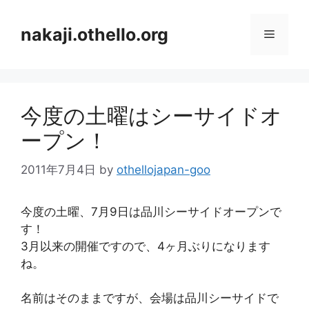
コ
ン
nakaji.othello.org
メ
テ
ン
ニ
ツ
へ
今度の土曜はシーサイドオ
ス
ュ
キ
ープン！
ッ
ー
プ
2011年7月4日
by
othellojapan-goo
今度の土曜、7月9日は品川シーサイドオープンで
す！
3月以来の開催ですので、4ヶ月ぶりになります
ね。
名前はそのままですが、会場は品川シーサイドで