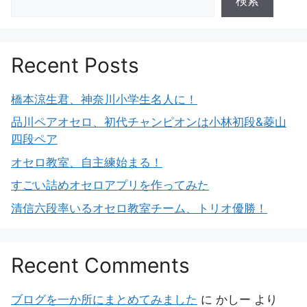
検索
Recent Posts
橋本涼生君、神奈川小学生名人に！
品川ペアオセロ、初代チャンピオンは小林初段&菱山
四段ペア
オセロ教室、自主練始まる！
すごい詰めオセロアプリを作ってみた
清信六段率いるオセロ教室チーム、トリオ優勝！
Recent Comments
ブログを一か所にまとめてみました
に
かしー
より