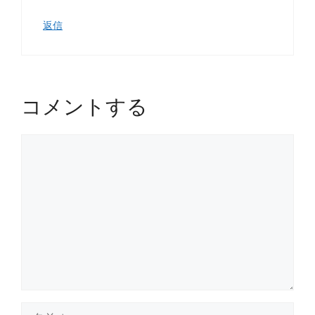
返信
コメントする
コ
メ
ン
ト
名