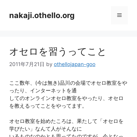
コ
ン
nakaji.othello.org
メ
テ
ン
ニ
ツ
へ
オセロを習うってこと
ス
ュ
キ
2011年7月21日
by
othellojapan-goo
ッ
ー
プ
ここ数年、(今は無き)品川の会場でオセロ教室をや
ったり、インターネットを通
してのオンラインオセロ教室をやったり、オセロ
を教えるってことをやってます。
オセロ教室を始めたころは、果たして「オセロを
学びたい」なんて人がそんなに
いるものなのかとも思ってたのですが、今となっ