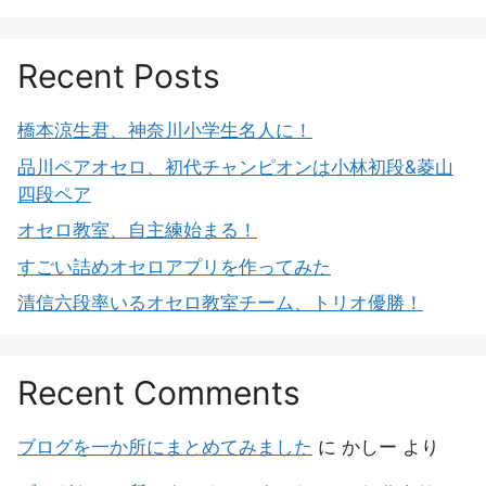
Recent Posts
橋本涼生君、神奈川小学生名人に！
品川ペアオセロ、初代チャンピオンは小林初段&菱山
四段ペア
オセロ教室、自主練始まる！
すごい詰めオセロアプリを作ってみた
清信六段率いるオセロ教室チーム、トリオ優勝！
Recent Comments
ブログを一か所にまとめてみました
に
かしー
より