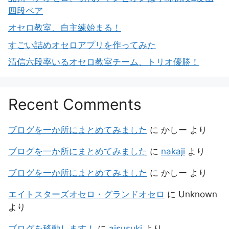
四段ペア
オセロ教室、自主練始まる！
すごい詰めオセロアプリを作ってみた
清信六段率いるオセロ教室チーム、トリオ優勝！
Recent Comments
ブログを一か所にまとめてみました
に
かしー
より
ブログを一か所にまとめてみました
に
nakaji
より
ブログを一か所にまとめてみました
に
かしー
より
エイトスターズオセロ・グランドオセロ
に
Unknown
より
ブログを移動します！
に
aisusuki
より