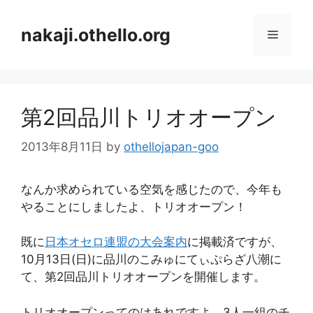
コ
ン
nakaji.othello.org
メ
テ
ン
ニ
ツ
へ
第2回品川トリオオープン
ス
ュ
キ
2013年8月11日
by
othellojapan-goo
ッ
ー
プ
なんか求められている空気を感じたので、今年も
やることにしましたよ、トリオオープン！
既に
日本オセロ連盟の大会案内
に掲載済ですが、
10月13日(日)に品川のこみゅにてぃぷらざ八潮に
て、第2回品川トリオオープンを開催します。
トリオオープンってのはあれですよ、3人一組のチ