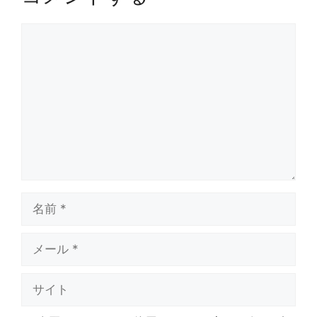
コ
メ
ン
ト
名
前
メ
ー
ル
サ
イ
ト