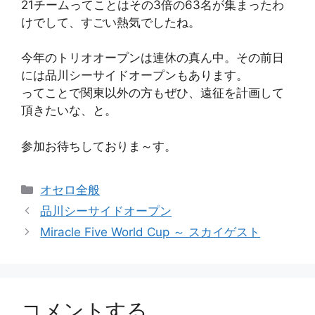
21チームってことはその3倍の63名が集まったわ
けでして、すごい熱気でしたね。
今年のトリオオープンは連休の真ん中。その前日
には品川シーサイドオープンもあります。
ってことで関東以外の方もぜひ、遠征を計画して
頂きたいな、と。
参加お待ちしておりま～す。
カ
オセロ全般
テ
品川シーサイドオープン
ゴ
Miracle Five World Cup ～ スカイゲスト
リ
ー
コメントする