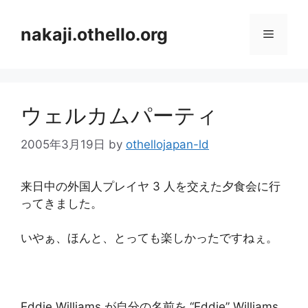
コ
ン
nakaji.othello.org
メ
テ
ン
ニ
ツ
へ
ウェルカムパーティ
ス
ュ
キ
2005年3月19日
by
othellojapan-ld
ッ
ー
プ
来日中の外国人プレイヤ 3 人を交えた夕食会に行
ってきました。
いやぁ、ほんと、とっても楽しかったですねぇ。
Eddie Williams が自分の名前を “Eddie” Williams