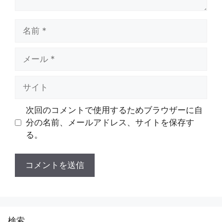
名
前
メ
ー
ル
サ
イ
ト
次回のコメントで使用するためブラウザーに自
分の名前、メールアドレス、サイトを保存す
る。
検索