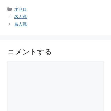
カ
オセロ
テ
名人戦
ゴ
名人戦
リ
ー
コメントする
コ
メ
ン
ト