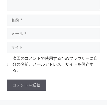
名
前
メ
ー
ル
サ
イ
ト
次回のコメントで使用するためブラウザーに自
分の名前、メールアドレス、サイトを保存す
る。