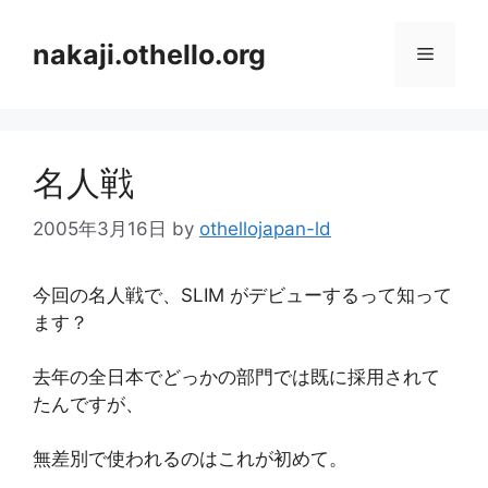
コ
ン
nakaji.othello.org
メ
テ
ン
ニ
ツ
へ
名人戦
ス
ュ
キ
2005年3月16日
by
othellojapan-ld
ッ
ー
プ
今回の名人戦で、SLIM がデビューするって知って
ます？
去年の全日本でどっかの部門では既に採用されて
たんですが、
無差別で使われるのはこれが初めて。