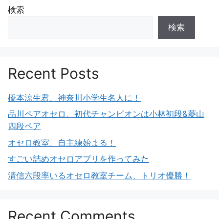
検索
検索
Recent Posts
橋本涼生君、神奈川小学生名人に！
品川ペアオセロ、初代チャンピオンは小林初段&菱山
四段ペア
オセロ教室、自主練始まる！
すごい詰めオセロアプリを作ってみた
清信六段率いるオセロ教室チーム、トリオ優勝！
Recent Comments