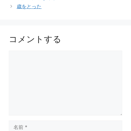
ゴ
歳をとった
リ
ー
コメントする
コ
メ
ン
ト
名
前