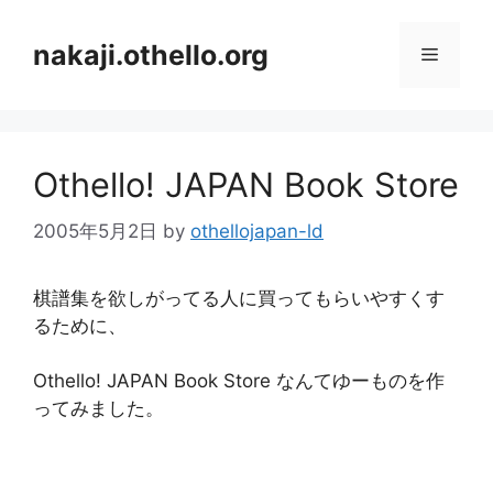
コ
ン
nakaji.othello.org
メ
テ
ン
ニ
ツ
へ
Othello! JAPAN Book Store
ス
ュ
キ
2005年5月2日
by
othellojapan-ld
ッ
ー
プ
棋譜集を欲しがってる人に買ってもらいやすくす
るために、
Othello! JAPAN Book Store なんてゆーものを作
ってみました。