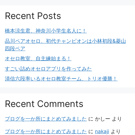
Recent Posts
橋本涼生君、神奈川小学生名人に！
品川ペアオセロ、初代チャンピオンは小林初段&菱山
四段ペア
オセロ教室、自主練始まる！
すごい詰めオセロアプリを作ってみた
清信六段率いるオセロ教室チーム、トリオ優勝！
Recent Comments
ブログを一か所にまとめてみました
に
かしー
より
ブログを一か所にまとめてみました
に
nakaji
より