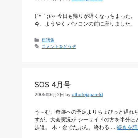
(´ﾍ｀;)ﾊｧ 今日も帰りが遅くなっちまった
今、ようやく パソコンの前に座りました。
カ
棋譜集
テ
コメントをどうぞ
ゴ
リ
ー
SOS 4月号
2005年6月2日
by
othellojapan-ld
う～む、奇跡への予定よりちょびっと遅れ
すが、大会実況が シーサイドの方を半分ほ
歩道。 木・金でたぶん、終わる …
続きを読