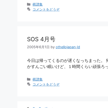
カ
棋譜集
テ
コメントをどうぞ
ゴ
リ
ー
SOS 4月号
2005年6月1日
by
othellojapan-ld
今日は帰ってくるのが遅くなっちまった。 
かすんごい眠いけど、１時間くらい頑張ろ
カ
棋譜集
テ
コメントをどうぞ
ゴ
リ
ー