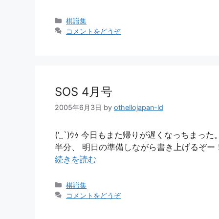
カ
棋譜集
テ
コメントをどうぞ
ゴ
リ
ー
SOS 4月号
2005年6月3日
by
othellojapan-ld
(‘_`)ｳｩ 今日もまた帰りが遅くなっちま
半分、 明日の準備しながら書き上げるぞー
続きを読む
カ
棋譜集
テ
コメントをどうぞ
ゴ
リ