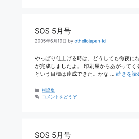
リ
ー
SOS 5月号
2005年6月19日
by
othellojapan-ld
やっぱり仕上げる時は、どうしても徹夜にな
が完成しましたよ。 印刷屋からあがってく
という目標は達成できた。かな …
続きを読
カ
棋譜集
テ
コメントをどうぞ
ゴ
リ
ー
SOS 5月号