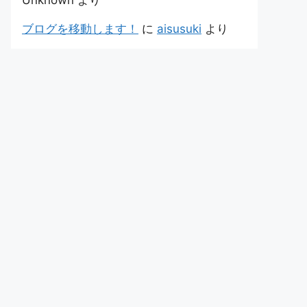
Unknown
より
ブログを移動します！
に
aisusuki
より