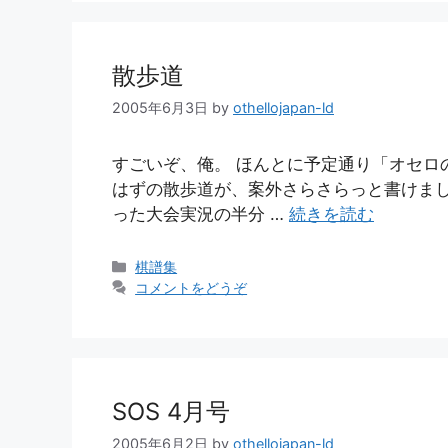
ー
散歩道
2005年6月3日
by
othellojapan-ld
すごいぞ、俺。 ほんとに予定通り「オセロの散
はずの散歩道が、案外さらさらっと書けまし
った大会実況の半分 …
続きを読む
カ
棋譜集
テ
コメントをどうぞ
ゴ
リ
ー
SOS 4月号
2005年6月2日
by
othellojapan-ld