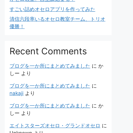
すごい詰めオセロアプリを作ってみた
清信六段率いるオセロ教室チーム、トリオ
優勝！
Recent Comments
ブログを一か所にまとめてみました
に
か
しー
より
ブログを一か所にまとめてみました
に
nakaji
より
ブログを一か所にまとめてみました
に
か
しー
より
エイトスターズオセロ・グランドオセロ
に