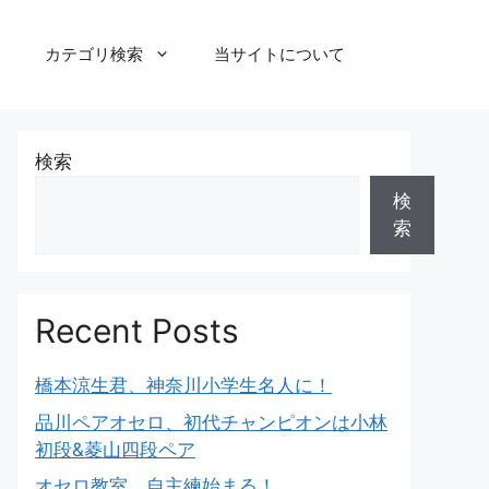
カテゴリ検索
当サイトについて
検索
検
索
Recent Posts
橋本涼生君、神奈川小学生名人に！
品川ペアオセロ、初代チャンピオンは小林
初段&菱山四段ペア
オセロ教室、自主練始まる！