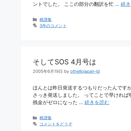
ントでした。 ここの部分の翻訳を忙 …
続き
カ
棋譜集
テ
3件のコメント
ゴ
リ
ー
そしてSOS 4月号は
2005年6月19日
by
othellojapan-ld
ほんとは昨日発送するつもりだったんです
さっき発送しました。 ってことで早ければ
残金がゼロになった …
続きを読む
カ
棋譜集
テ
コメントをどうぞ
ゴ