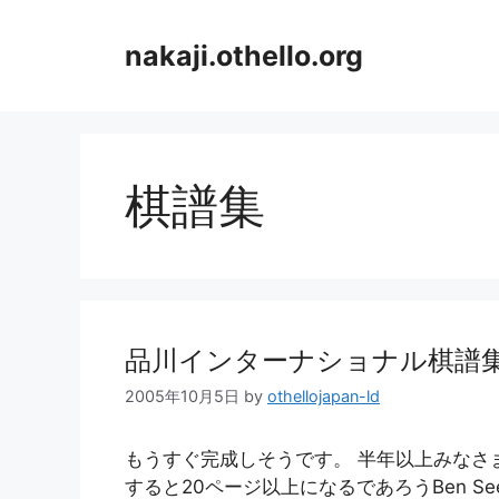
コ
ン
nakaji.othello.org
テ
ン
ツ
へ
ス
棋譜集
キ
ッ
プ
品川インターナショナル棋譜
2005年10月5日
by
othellojapan-ld
もうすぐ完成しそうです。 半年以上みなさ
すると20ページ以上になるであろうBen S