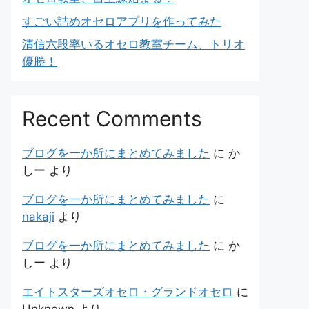
すごい詰めオセロアプリを作ってみた
清信六段率いるオセロ教室チーム、トリオ
優勝！
Recent Comments
ブログを一か所にまとめてみました
に
か
しー
より
ブログを一か所にまとめてみました
に
nakaji
より
ブログを一か所にまとめてみました
に
か
しー
より
エイトスターズオセロ・グランドオセロ
に