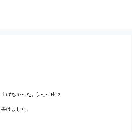
ゃった。(｡-_-｡)ﾎﾟｯ
と書けました。