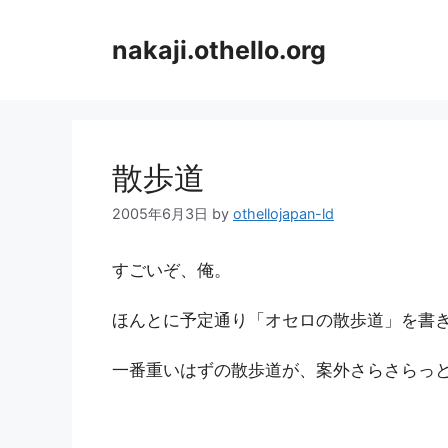
コ
ン
nakaji.othello.org
テ
ン
ツ
へ
ス
散歩道
キ
ッ
2005年6月3日
by
othellojapan-ld
プ
すごいぞ、俺。
ほんとに予定通り「オセロの散歩道」を書き上げち
一番重いはずの散歩道が、案外さらさらっ