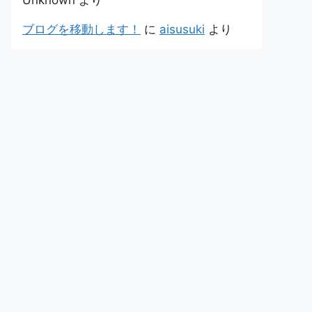
Unknown
より
ブログを移動します！
に
aisusuki
より