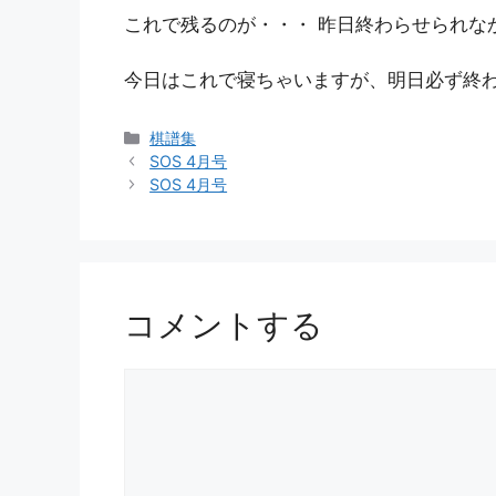
これで残るのが・・・ 昨日終わらせられな
今日はこれで寝ちゃいますが、明日必ず終
カ
棋譜集
テ
SOS 4月号
ゴ
SOS 4月号
リ
ー
コメントする
コ
メ
ン
ト