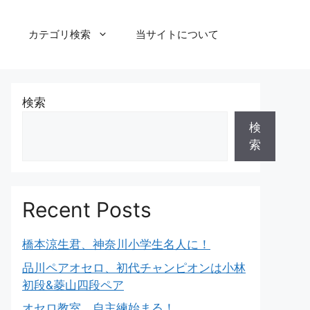
カテゴリ検索
当サイトについて
検索
検
索
Recent Posts
橋本涼生君、神奈川小学生名人に！
品川ペアオセロ、初代チャンピオンは小林
初段&菱山四段ペア
オセロ教室、自主練始まる！