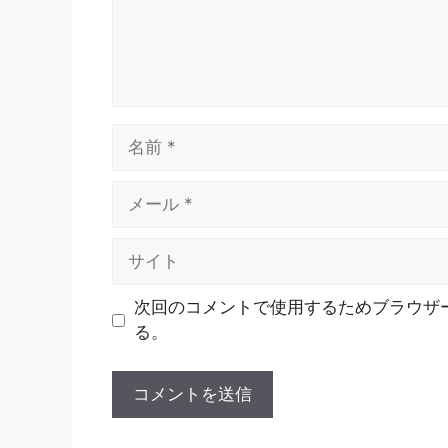
名
前
メ
ー
ル
サ
イ
ト
次回のコメントで使用するためブラウザ
る。