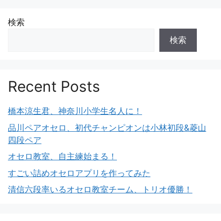
検索
検索
Recent Posts
橋本涼生君、神奈川小学生名人に！
品川ペアオセロ、初代チャンピオンは小林初段&菱山
四段ペア
オセロ教室、自主練始まる！
すごい詰めオセロアプリを作ってみた
清信六段率いるオセロ教室チーム、トリオ優勝！