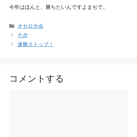
今年はほんと、勝ちたいんですよまぢで。
カ
オセロ大会
テ
七夕
ゴ
連勝ストップ！
リ
ー
コメントする
コ
メ
ン
ト