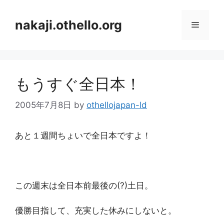
コ
ン
nakaji.othello.org
メ
テ
ン
ニ
ツ
へ
もうすぐ全日本！
ス
ュ
キ
2005年7月8日
by
othellojapan-ld
ッ
ー
プ
あと１週間ちょいで全日本ですよ！
この週末は全日本前最後の(?)土日。
優勝目指して、充実した休みにしないと。