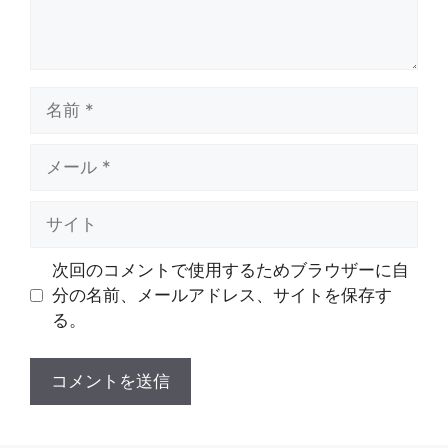
名
前
メ
ー
ル
サ
イ
ト
次回のコメントで使用するためブラウザーに自
分の名前、メールアドレス、サイトを保存す
る。