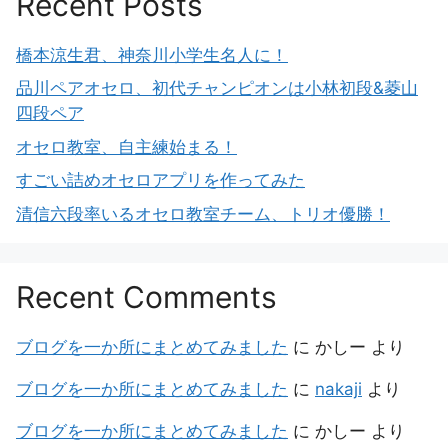
Recent Posts
橋本涼生君、神奈川小学生名人に！
品川ペアオセロ、初代チャンピオンは小林初段&菱山
四段ペア
オセロ教室、自主練始まる！
すごい詰めオセロアプリを作ってみた
清信六段率いるオセロ教室チーム、トリオ優勝！
Recent Comments
ブログを一か所にまとめてみました
に
かしー
より
ブログを一か所にまとめてみました
に
nakaji
より
ブログを一か所にまとめてみました
に
かしー
より