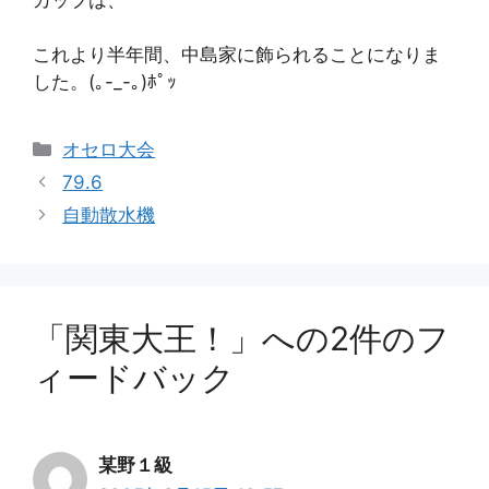
これより半年間、中島家に飾られることになりま
した。(｡-_-｡)ﾎﾟｯ
カ
オセロ大会
テ
79.6
ゴ
自動散水機
リ
ー
「関東大王！」への2件のフ
ィードバック
某野１級