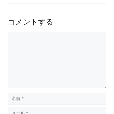
コメントする
コ
メ
ン
ト
名
前
メ