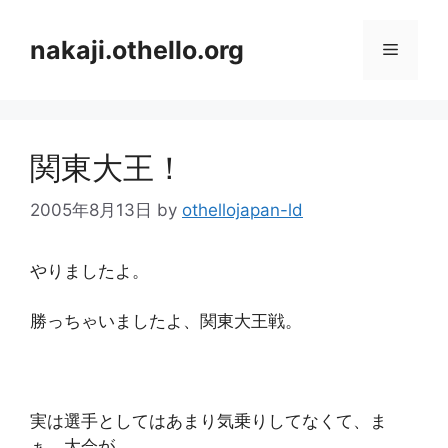
コ
ン
nakaji.othello.org
メ
テ
ン
ニ
ツ
へ
関東大王！
ス
ュ
キ
2005年8月13日
by
othellojapan-ld
ッ
ー
プ
やりましたよ。
勝っちゃいましたよ、関東大王戦。
実は選手としてはあまり気乗りしてなくて、ま
ぁ、大会が