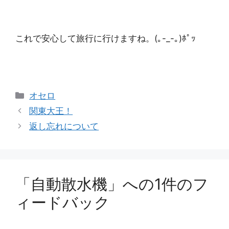
これで安心して旅行に行けますね。(｡-_-｡)ﾎﾟｯ
カ
オセロ
テ
関東大王！
ゴ
返し忘れについて
リ
ー
「自動散水機」への1件のフ
ィードバック