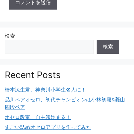
検索
検索
Recent Posts
橋本涼生君、神奈川小学生名人に！
品川ペアオセロ、初代チャンピオンは小林初段&菱山
四段ペア
オセロ教室、自主練始まる！
すごい詰めオセロアプリを作ってみた