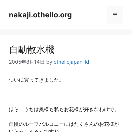
コ
ン
nakaji.othello.org
メ
テ
ン
ニ
ツ
へ
自動散水機
ス
ュ
キ
2005年8月14日
by
othellojapan-ld
ッ
ー
プ
ついに買ってきました。
ほら、うちは奥様も私もお花様が好きなわけで。
自慢のルーフバルコニーにはたくさんのお花様が
いらっしゃるんですね。