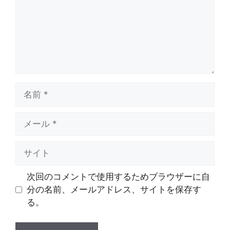
ト
名
前
メ
ー
ル
サ
イ
ト
次回のコメントで使用するためブラウザーに自
分の名前、メールアドレス、サイトを保存す
る。