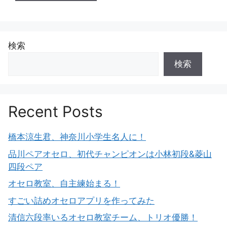
検索
検索
Recent Posts
橋本涼生君、神奈川小学生名人に！
品川ペアオセロ、初代チャンピオンは小林初段&菱山
四段ペア
オセロ教室、自主練始まる！
すごい詰めオセロアプリを作ってみた
清信六段率いるオセロ教室チーム、トリオ優勝！