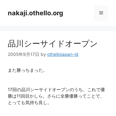
コ
ン
nakaji.othello.org
メ
テ
ン
ニ
ツ
へ
品川シーサイドオープン
ス
ュ
キ
2005年9月17日
by
othellojapan-ld
ッ
ー
プ
また勝っちまった。
17回の品川シーサイドオープンのうち、これで優
勝は11回目かしら。さらに全勝優勝ってことで、
とっても気持ち良し。