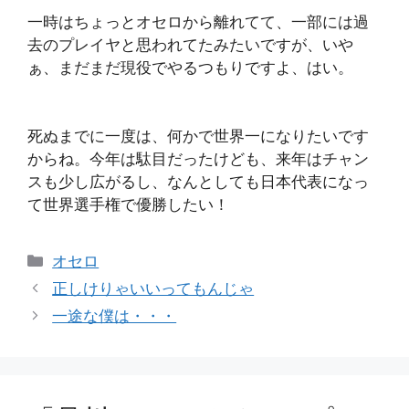
一時はちょっとオセロから離れてて、一部には過
去のプレイヤと思われてたみたいですが、いや
ぁ、まだまだ現役でやるつもりですよ、はい。
死ぬまでに一度は、何かで世界一になりたいです
からね。今年は駄目だったけども、来年はチャン
スも少し広がるし、なんとしても日本代表になっ
て世界選手権で優勝したい！
カ
オセロ
テ
正しけりゃいいってもんじゃ
ゴ
一途な僕は・・・
リ
ー