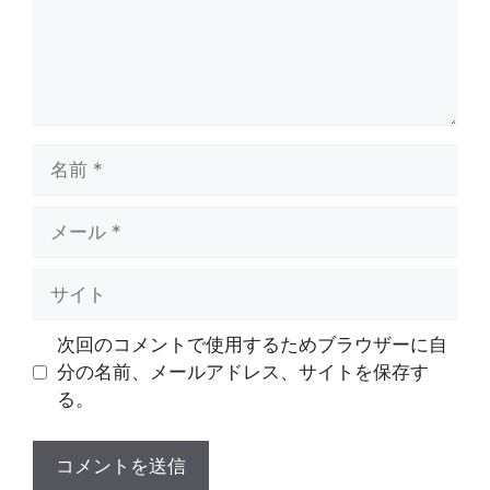
名
前
メ
ー
ル
サ
イ
ト
次回のコメントで使用するためブラウザーに自
分の名前、メールアドレス、サイトを保存す
る。