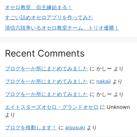
オセロ教室、自主練始まる！
すごい詰めオセロアプリを作ってみた
清信六段率いるオセロ教室チーム、トリオ優勝！
Recent Comments
ブログを一か所にまとめてみました
に
かしー
より
ブログを一か所にまとめてみました
に
nakaji
より
ブログを一か所にまとめてみました
に
かしー
より
エイトスターズオセロ・グランドオセロ
に
Unknown
より
ブログを移動します！
に
aisusuki
より