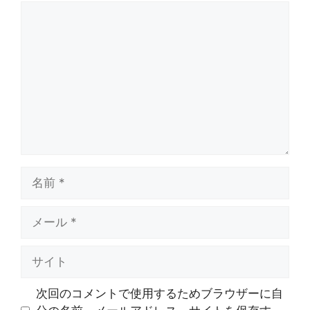
コ
メ
ン
ト
名
前
メ
ー
ル
サ
イ
ト
次回のコメントで使用するためブラウザーに自