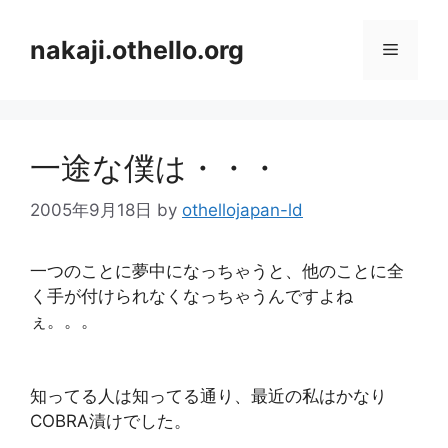
コ
ン
nakaji.othello.org
メ
テ
ン
ニ
ツ
へ
一途な僕は・・・
ス
ュ
キ
2005年9月18日
by
othellojapan-ld
ッ
ー
プ
一つのことに夢中になっちゃうと、他のことに全
く手が付けられなくなっちゃうんですよね
ぇ。。。
知ってる人は知ってる通り、最近の私はかなり
COBRA漬けでした。