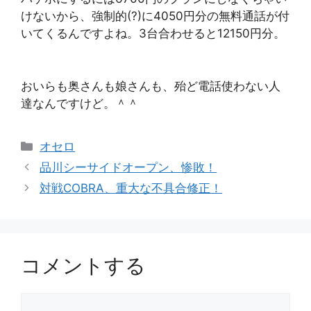
けないから、強制的(?)に4050円分の無料通話が付
いてくるんですよね。3台合わせると12150円分。
おいらも奥さんも娘さんも、殆ど電話使わない人
達なんですけど。＾＾
カ
オセロ
テ
品川シーサイドオープン、惨敗！
ゴ
対戦COBRA、重大な不具合修正！
リ
ー
コメントする
コ