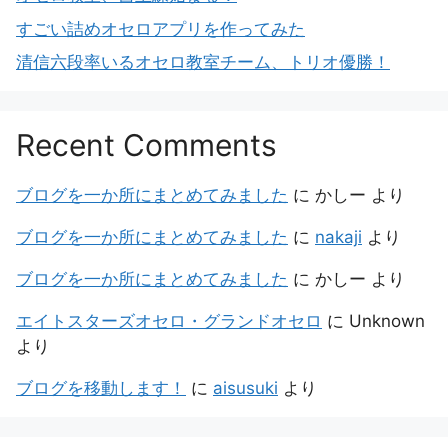
すごい詰めオセロアプリを作ってみた
清信六段率いるオセロ教室チーム、トリオ優勝！
Recent Comments
ブログを一か所にまとめてみました
に
かしー
より
ブログを一か所にまとめてみました
に
nakaji
より
ブログを一か所にまとめてみました
に
かしー
より
エイトスターズオセロ・グランドオセロ
に
Unknown
より
ブログを移動します！
に
aisusuki
より