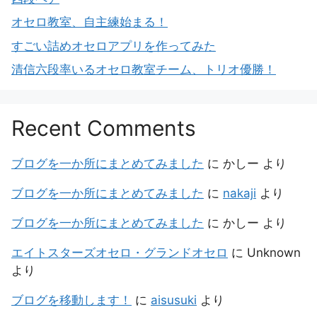
オセロ教室、自主練始まる！
すごい詰めオセロアプリを作ってみた
清信六段率いるオセロ教室チーム、トリオ優勝！
Recent Comments
ブログを一か所にまとめてみました
に
かしー
より
ブログを一か所にまとめてみました
に
nakaji
より
ブログを一か所にまとめてみました
に
かしー
より
エイトスターズオセロ・グランドオセロ
に
Unknown
より
ブログを移動します！
に
aisusuki
より