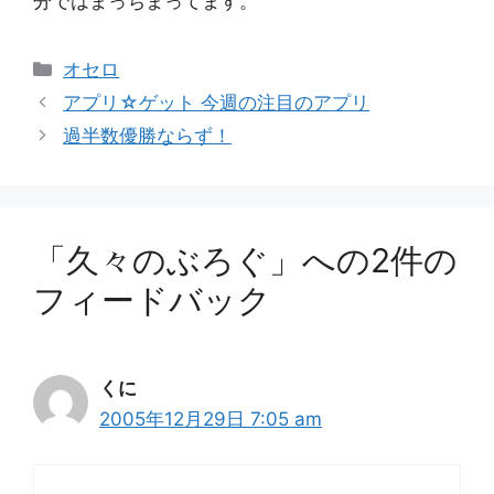
分ではまっちまってます。
カ
オセロ
テ
アプリ☆ゲット 今週の注目のアプリ
ゴ
過半数優勝ならず！
リ
ー
「久々のぶろぐ」への2件の
フィードバック
くに
2005年12月29日 7:05 am