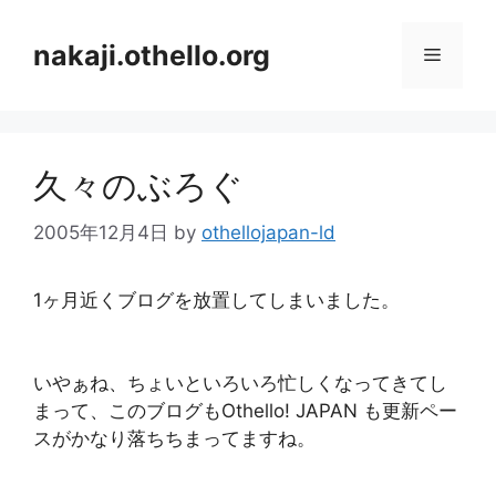
コ
ン
nakaji.othello.org
メ
テ
ン
ニ
ツ
へ
久々のぶろぐ
ス
ュ
キ
2005年12月4日
by
othellojapan-ld
ッ
ー
プ
1ヶ月近くブログを放置してしまいました。
いやぁね、ちょいといろいろ忙しくなってきてし
まって、このブログもOthello! JAPAN も更新ペー
スがかなり落ちちまってますね。