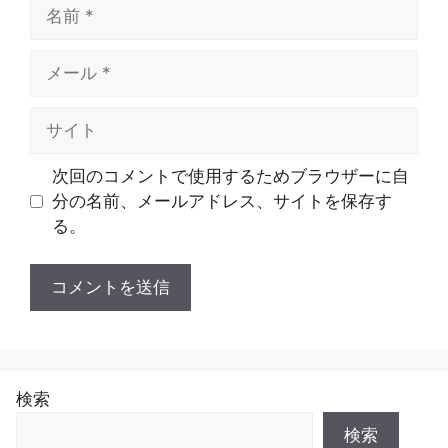
名
前
メ
ー
ル
サ
イ
ト
次回のコメントで使用するためブラウザーに自
分の名前、メールアドレス、サイトを保存す
る。
検索
検索