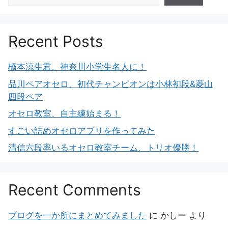
Recent Posts
橋本涼生君、神奈川小学生名人に！
品川ペアオセロ、初代チャンピオンは小林初段&菱山
四段ペア
オセロ教室、自主練始まる！
すごい詰めオセロアプリを作ってみた
清信六段率いるオセロ教室チーム、トリオ優勝！
Recent Comments
ブログを一か所にまとめてみました
に
かしー
より