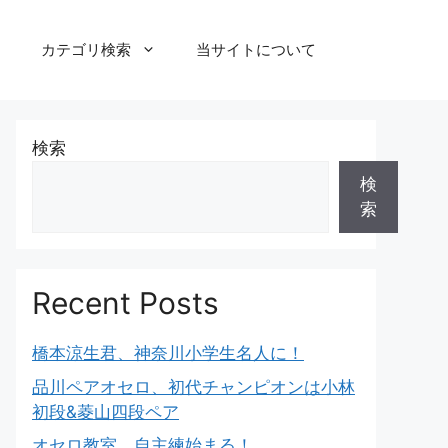
カテゴリ検索
当サイトについて
検索
検
索
Recent Posts
橋本涼生君、神奈川小学生名人に！
品川ペアオセロ、初代チャンピオンは小林
初段&菱山四段ペア
オセロ教室、自主練始まる！