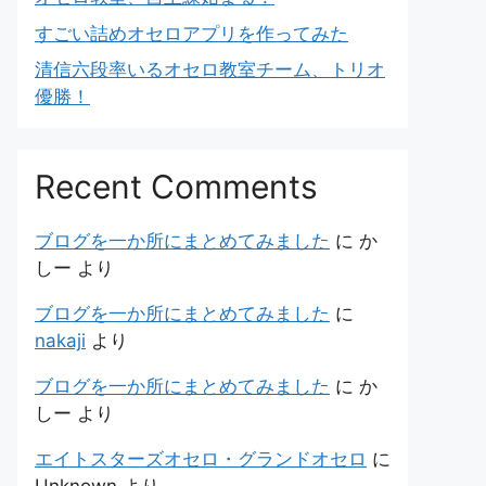
すごい詰めオセロアプリを作ってみた
清信六段率いるオセロ教室チーム、トリオ
優勝！
Recent Comments
ブログを一か所にまとめてみました
に
か
しー
より
ブログを一か所にまとめてみました
に
nakaji
より
ブログを一か所にまとめてみました
に
か
しー
より
エイトスターズオセロ・グランドオセロ
に