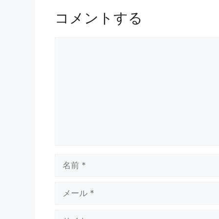
コメントする
コ
メ
ン
ト
名
前
メ
ー
ル
サ