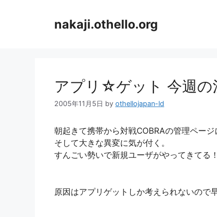
コ
ン
nakaji.othello.org
テ
ン
ツ
へ
ス
アプリ☆ゲット 今週の
キ
ッ
2005年11月5日
by
othellojapan-ld
プ
朝起きて携帯から対戦COBRAの管理ペー
そして大きな異変に気が付く。
すんごい勢いで新規ユーザがやってきてる
原因はアプリゲットしか考えられないので