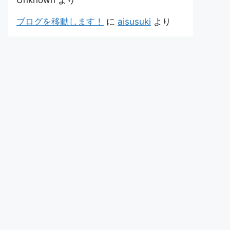
Unknown
より
ブログを移動します！
に
aisusuki
より