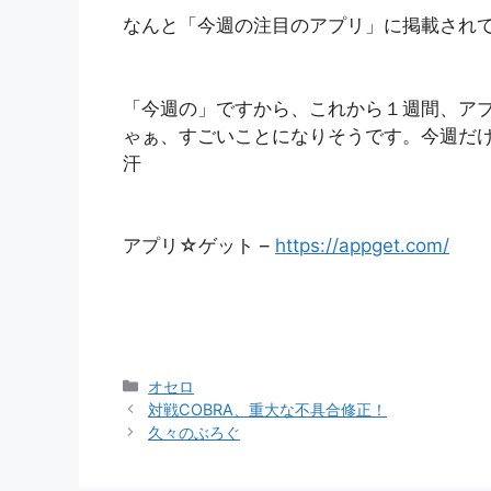
なんと「今週の注目のアプリ」に掲載され
「今週の」ですから、これから１週間、ア
ゃぁ、すごいことになりそうです。今週だけ
汗
アプリ☆ゲット –
https://appget.com/
カ
オセロ
テ
対戦COBRA、重大な不具合修正！
ゴ
久々のぶろぐ
リ
ー