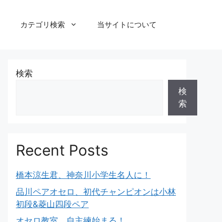
カテゴリ検索
当サイトについて
検索
検
索
Recent Posts
橋本涼生君、神奈川小学生名人に！
品川ペアオセロ、初代チャンピオンは小林
初段&菱山四段ペア
オセロ教室、自主練始まる！