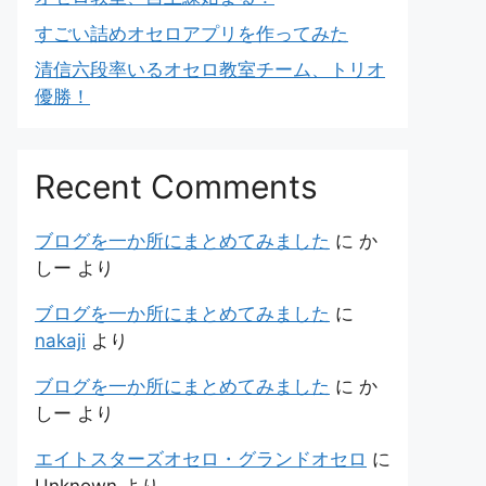
すごい詰めオセロアプリを作ってみた
清信六段率いるオセロ教室チーム、トリオ
優勝！
Recent Comments
ブログを一か所にまとめてみました
に
か
しー
より
ブログを一か所にまとめてみました
に
nakaji
より
ブログを一か所にまとめてみました
に
か
しー
より
エイトスターズオセロ・グランドオセロ
に