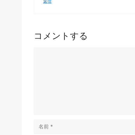
返信
コメントする
コ
メ
ン
ト
名
前