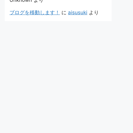
Unknown
より
ブログを移動します！
に
aisusuki
より