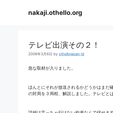
コ
ン
nakaji.othello.org
テ
ン
ツ
へ
ス
テレビ出演その２！
キ
ッ
2006年3月6日
by
othellojapan-ld
プ
急な取材が入りました。
ほんとにそれが放送されるかどうかはまだ
の対局を３局程、解説しました。テレビと
詳細は言っちゃ行けない約束なんで伏せま