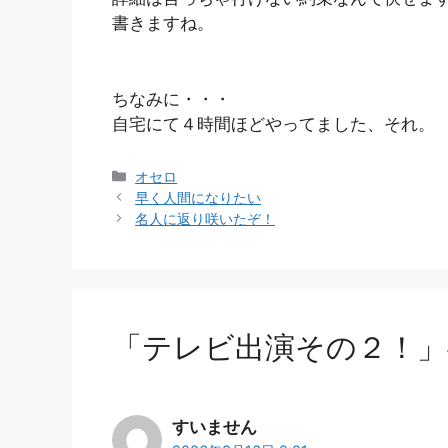
書きますね。
ちなみに・・・
自宅にて４時間ほどやってました、それ。
カ
オセロ
テ
早く人間になりたい
ゴ
名人に返り咲いたぞ！
リ
ー
「テレビ出演その２！」
すいません