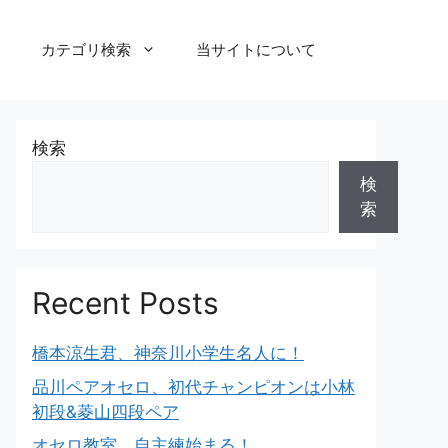
カテゴリ検索
当サイトについて
検索
検
索
Recent Posts
橋本涼生君、神奈川小学生名人に！
品川ペアオセロ、初代チャンピオンは小林
初段&菱山四段ペア
オセロ教室、自主練始まる！