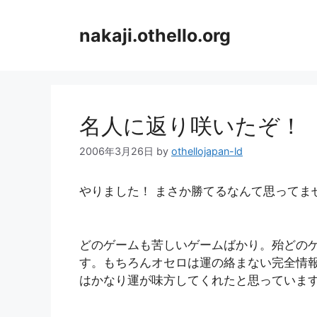
コ
ン
nakaji.othello.org
テ
ン
ツ
へ
ス
名人に返り咲いたぞ！
キ
ッ
2006年3月26日
by
othellojapan-ld
プ
やりました！ まさか勝てるなんて思ってま
どのゲームも苦しいゲームばかり。殆どの
す。もちろんオセロは運の絡まない完全情
はかなり運が味方してくれたと思っていま