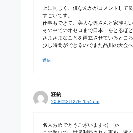
上に同じく、僕なんかがコメントして
すごいです。
仕事もできて、美人な奥さんと家族も
その中でのオセロまで日本一をとるほ
さまざまなことを両立させているとこ
少し時間ができるのでまた品川の大会へ参加
返信
狂豹
2006年3月27日 1:54 pm
名人おめでとうございます<(_ _)>
この勢いで、世界制覇されん事を、遠