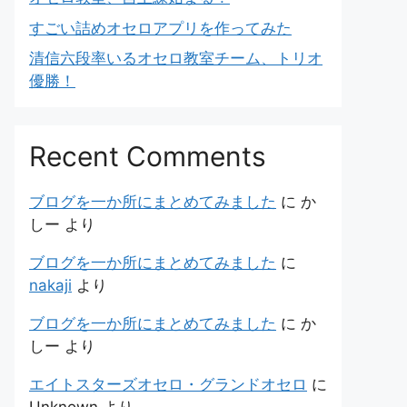
すごい詰めオセロアプリを作ってみた
清信六段率いるオセロ教室チーム、トリオ
優勝！
Recent Comments
ブログを一か所にまとめてみました
に
か
しー
より
ブログを一か所にまとめてみました
に
nakaji
より
ブログを一か所にまとめてみました
に
か
しー
より
エイトスターズオセロ・グランドオセロ
に