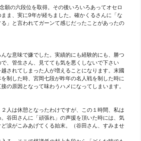
り、念願の六段位を取得。その後いろいろあってオセロ
のまま、実に9年が経ちました。確かくるさんに「な
する」と言われてガーンて感じだったことがあったの
ろんな意味で嫌でした。実績的にも経験的にも、勝つ
ので、管生さん、見てても気を悪くしないで下さい
を越されてしまった人が増えることになります。末國
本を制した時、宮岡七段が昨年の名人戦を制した時に
直接の原因となって味わうハメになってしまいます。
う２人は休憩となったわけですが、この１時間、私は
わ。谷田さんに「頑張れ」の声援を頂いた時には、気
けど涙がこみあげてくる始末。（谷田さん、すみませ