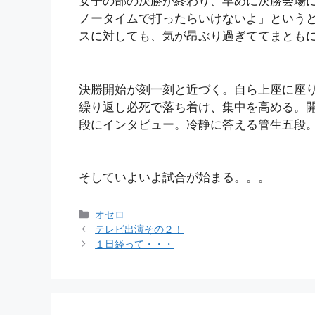
女子の部の決勝が終わり、早めに決勝会場
ノータイムで打ったらいけないよ」という
スに対しても、気が昂ぶり過ぎててまとも
決勝開始が刻一刻と近づく。自ら上座に座
繰り返し必死で落ち着け、集中を高める。
段にインタビュー。冷静に答える管生五段
そしていよいよ試合が始まる。。。
カ
オセロ
テ
テレビ出演その２！
ゴ
１日経って・・・
リ
ー