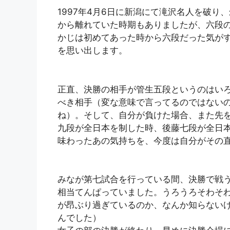
1997年4月6日に新潟にて滝沢名人を破
から離れていた時期もありましたが、六段
かじは初めてあった時から六段だった気が
を思い出します。
正直、決勝の相手が管生五段というのはい
べき相手（変な意味で言ってるのではない
ね）。そして、自分が負けた場合、また先
九段が全日本を制した時、後藤七段が全日
味わったあの気持ちを、今度は自分がその
みなが第七試合を行っている間、決勝で戦
相当てんぱっていました。うろうろそわそ
が昂ぶり過ぎているのか、なんか知らない
んでした）