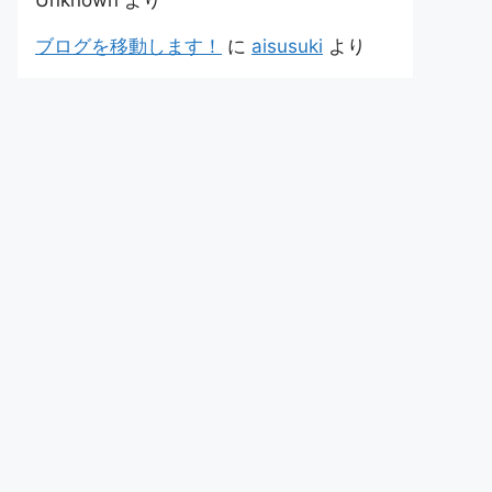
Unknown
より
ブログを移動します！
に
aisusuki
より