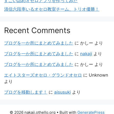
すごい詰めオセロアプリを作ってみた
清信六段率いるオセロ教室チーム、トリオ優勝！
Recent Comments
ブログを一か所にまとめてみました
に
かしー
より
ブログを一か所にまとめてみました
に
nakaji
より
ブログを一か所にまとめてみました
に
かしー
より
エイトスターズオセロ・グランドオセロ
に
Unknown
より
ブログを移動します！
に
aisusuki
より
© 2026 nakaji.othello.org
• Built with
GeneratePress