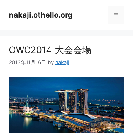
コ
ン
nakaji.othello.org
メ
テ
ン
ニ
ツ
へ
OWC2014 大会会場
ス
ュ
キ
2013年11月16日
by
nakaji
ッ
ー
プ