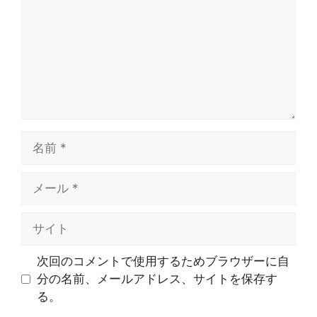
ン
ト
名
前
メ
ー
ル
サ
イ
ト
次回のコメントで使用するためブラウザーに自
分の名前、メールアドレス、サイトを保存す
る。