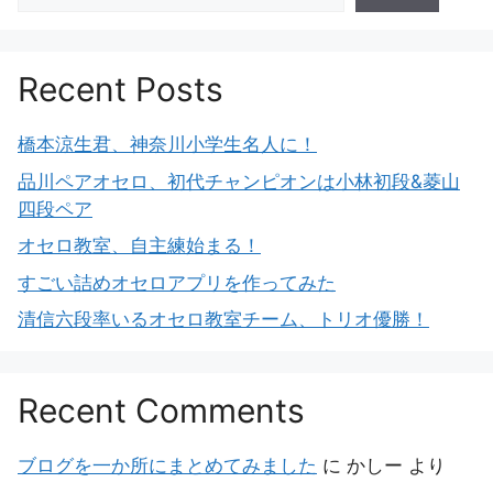
Recent Posts
橋本涼生君、神奈川小学生名人に！
品川ペアオセロ、初代チャンピオンは小林初段&菱山
四段ペア
オセロ教室、自主練始まる！
すごい詰めオセロアプリを作ってみた
清信六段率いるオセロ教室チーム、トリオ優勝！
Recent Comments
ブログを一か所にまとめてみました
に
かしー
より