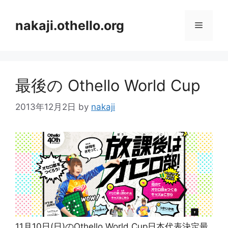
コ
ン
nakaji.othello.org
メ
テ
ン
ニ
ツ
へ
最後の Othello World Cup
ス
ュ
キ
2013年12月2日
by
nakaji
ッ
ー
プ
11月10日(日)のOthello World Cup日本代表決定最