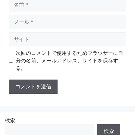
名
前
メ
ー
ル
サ
イ
ト
次回のコメントで使用するためブラウザーに自
分の名前、メールアドレス、サイトを保存す
る。
検索
検索