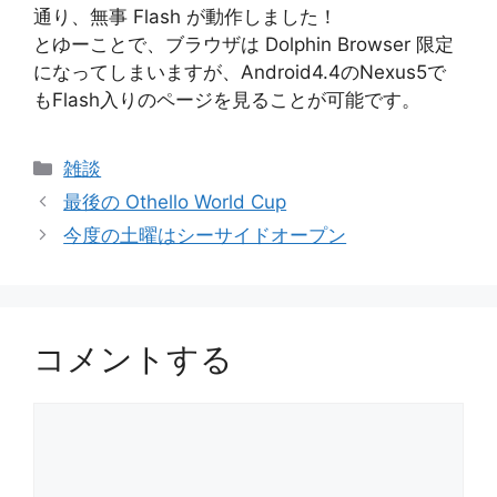
通り、無事 Flash が動作しました！
とゆーことで、ブラウザは Dolphin Browser 限定
になってしまいますが、Android4.4のNexus5で
もFlash入りのページを見ることが可能です。
カ
雑談
テ
最後の Othello World Cup
ゴ
今度の土曜はシーサイドオープン
リ
ー
コメントする
コ
メ
ン