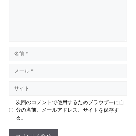
ト
名
前
メ
ー
ル
サ
イ
ト
次回のコメントで使用するためブラウザーに自
分の名前、メールアドレス、サイトを保存す
る。