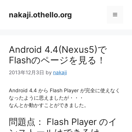
コ
ン
nakaji.othello.org
メ
テ
ン
ニ
ツ
へ
Android 4.4(Nexus5)で
ス
ュ
キ
Flashのページを見る！
ッ
ー
プ
2013年12月3日
by
nakaji
Android 4.4 から Flash Player が完全に使えなく
なったように思えましたが・・・
なんとか動かすことができました。
問題点： Flash Player のイ