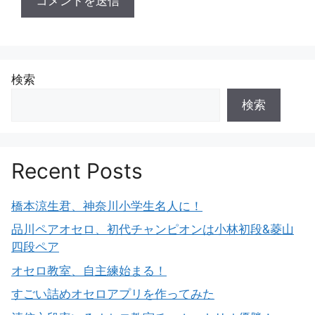
検索
検索
Recent Posts
橋本涼生君、神奈川小学生名人に！
品川ペアオセロ、初代チャンピオンは小林初段&菱山
四段ペア
オセロ教室、自主練始まる！
すごい詰めオセロアプリを作ってみた