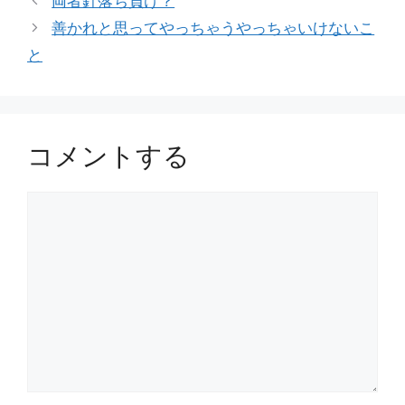
両者針落ち負け？
ゴ
善かれと思ってやっちゃうやっちゃいけないこ
リ
と
ー
コメントする
コ
メ
ン
ト