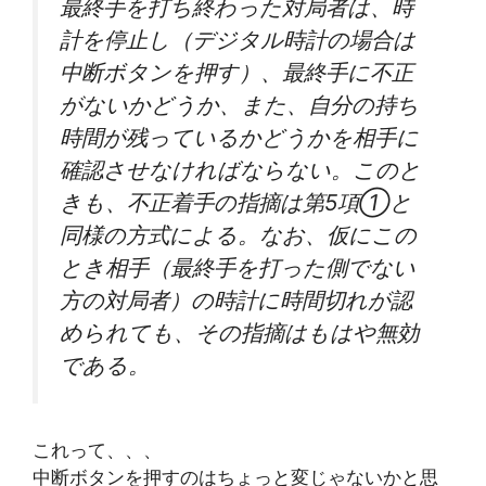
最終手を打ち終わった対局者は、時
計を停止し（デジタル時計の場合は
中断ボタンを押す）、最終手に不正
がないかどうか、また、自分の持ち
時間が残っているかどうかを相手に
確認させなければならない。このと
きも、不正着手の指摘は第5項①と
同様の方式による。なお、仮にこの
とき相手（最終手を打った側でない
方の対局者）の時計に時間切れが認
められても、その指摘はもはや無効
である。
これって、、、
中断ボタンを押すのはちょっと変じゃないかと思