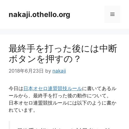
コ
ン
nakaji.othello.org
メ
テ
ン
ニ
ツ
へ
最終手を打った後には中断
ス
ュ
キ
ボタンを押すの？
ッ
ー
プ
2018年6月23日
by
nakaji
今日は
日本オセロ連盟競技ルール
に書いてあるル
ールから、最終手を打った後の動作について。
日本オセロ連盟競技ルールには以下のように書か
れています。