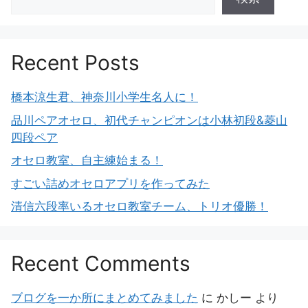
Recent Posts
橋本涼生君、神奈川小学生名人に！
品川ペアオセロ、初代チャンピオンは小林初段&菱山
四段ペア
オセロ教室、自主練始まる！
すごい詰めオセロアプリを作ってみた
清信六段率いるオセロ教室チーム、トリオ優勝！
Recent Comments
ブログを一か所にまとめてみました
に
かしー
より