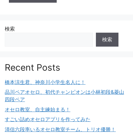
検索
検索
Recent Posts
橋本涼生君、神奈川小学生名人に！
品川ペアオセロ、初代チャンピオンは小林初段&菱山
四段ペア
オセロ教室、自主練始まる！
すごい詰めオセロアプリを作ってみた
清信六段率いるオセロ教室チーム、トリオ優勝！