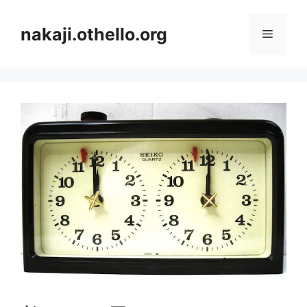
コ
ン
nakaji.othello.org
メ
テ
ン
ニ
ツ
へ
ス
ュ
キ
ッ
ー
プ