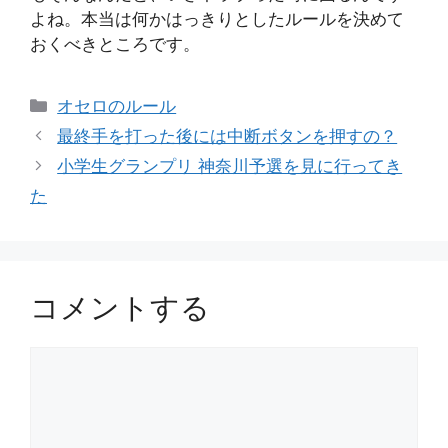
よね。本当は何かはっきりとしたルールを決めて
おくべきところです。
カ
オセロのルール
テ
最終手を打った後には中断ボタンを押すの？
ゴ
小学生グランプリ 神奈川予選を見に行ってき
リ
た
ー
コメントする
コ
メ
ン
ト