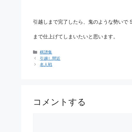
引越しまで完了したら、鬼のような勢いで SO
まで仕上げてしまいたいと思います。
カ
棋譜集
テ
引越し間近
ゴ
名人戦
リ
ー
コメントする
コ
メ
ン