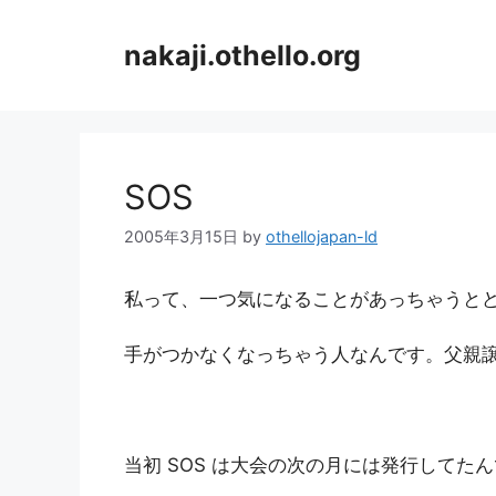
コ
ン
nakaji.othello.org
テ
ン
ツ
へ
ス
SOS
キ
ッ
2005年3月15日
by
othellojapan-ld
プ
私って、一つ気になることがあっちゃうと
手がつかなくなっちゃう人なんです。父親
当初 SOS は大会の次の月には発行してた