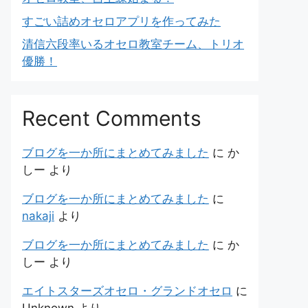
すごい詰めオセロアプリを作ってみた
清信六段率いるオセロ教室チーム、トリオ
優勝！
Recent Comments
ブログを一か所にまとめてみました
に
か
しー
より
ブログを一か所にまとめてみました
に
nakaji
より
ブログを一か所にまとめてみました
に
か
しー
より
エイトスターズオセロ・グランドオセロ
に