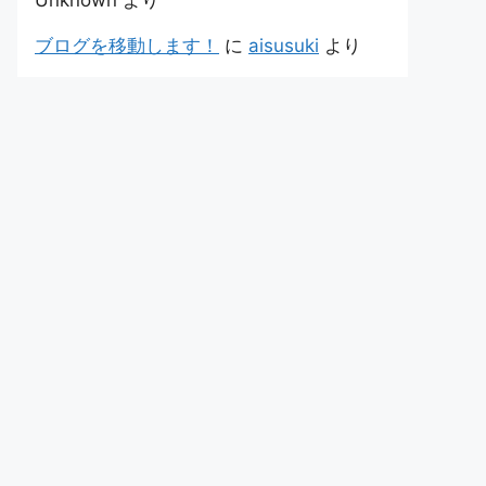
Unknown
より
ブログを移動します！
に
aisusuki
より