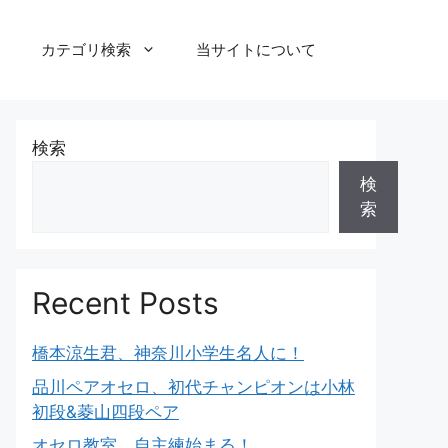
カテゴリ検索
当サイトについて
検索
検
索
Recent Posts
橋本涼生君、神奈川小学生名人に！
品川ペアオセロ、初代チャンピオンは小林
初段&菱山四段ペア
オセロ教室、自主練始まる！