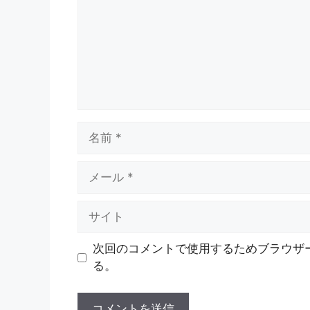
ト
名
前
メ
ー
ル
サ
イ
ト
次回のコメントで使用するためブラウザ
る。