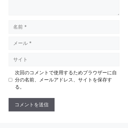
名
前
メ
ー
ル
サ
イ
ト
次回のコメントで使用するためブラウザーに自
分の名前、メールアドレス、サイトを保存す
る。