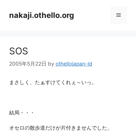
コ
ン
nakaji.othello.org
メ
テ
ン
ニ
ツ
へ
SOS
ス
ュ
キ
2005年5月22日
by
othellojapan-ld
ッ
ー
プ
まさしく、たぁすけてくれぇ～いっ。
結局・・・
オセロの散歩道だけが片付きませんでした。