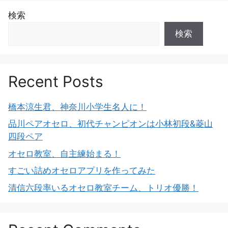
検索
検索
Recent Posts
橋本涼生君、神奈川小学生名人に！
品川ペアオセロ、初代チャンピオンは小林初段&菱山
四段ペア
オセロ教室、自主練始まる！
すごい詰めオセロアプリを作ってみた
清信六段率いるオセロ教室チーム、トリオ優勝！