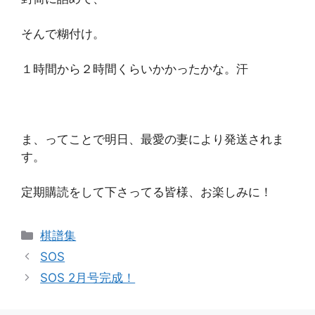
そんで糊付け。
１時間から２時間くらいかかったかな。汗
ま、ってことで明日、最愛の妻により発送されま
す。
定期購読をして下さってる皆様、お楽しみに！
カ
棋譜集
テ
SOS
ゴ
SOS 2月号完成！
リ
ー