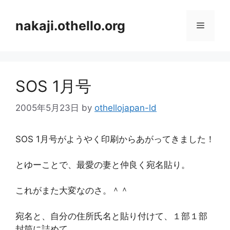
コ
ン
nakaji.othello.org
メ
テ
ン
ニ
ツ
へ
SOS 1月号
ス
ュ
キ
2005年5月23日
by
othellojapan-ld
ッ
ー
プ
SOS 1月号がようやく印刷からあがってきました！
とゆーことで、最愛の妻と仲良く宛名貼り。
これがまた大変なのさ。＾＾
宛名と、自分の住所氏名と貼り付けて、１部１部
封筒に詰めて、