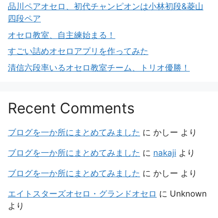
品川ペアオセロ、初代チャンピオンは小林初段&菱山
四段ペア
オセロ教室、自主練始まる！
すごい詰めオセロアプリを作ってみた
清信六段率いるオセロ教室チーム、トリオ優勝！
Recent Comments
ブログを一か所にまとめてみました
に
かしー
より
ブログを一か所にまとめてみました
に
nakaji
より
ブログを一か所にまとめてみました
に
かしー
より
エイトスターズオセロ・グランドオセロ
に
Unknown
より