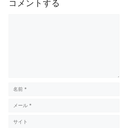
コメントする
コ
メ
ン
ト
名
前
メ
ー
ル
サ
イ