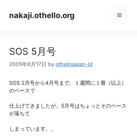
コ
ン
nakaji.othello.org
メ
テ
ン
ニ
ツ
へ
SOS 5月号
ス
ュ
キ
2005年6月17日
by
othellojapan-ld
ッ
ー
プ
SOS 2月号から4月号まで、１週間に１冊（以上）
のペースで
仕上げてきましたが、5月号はちょっとそのペース
が落ちて
しまっています。。