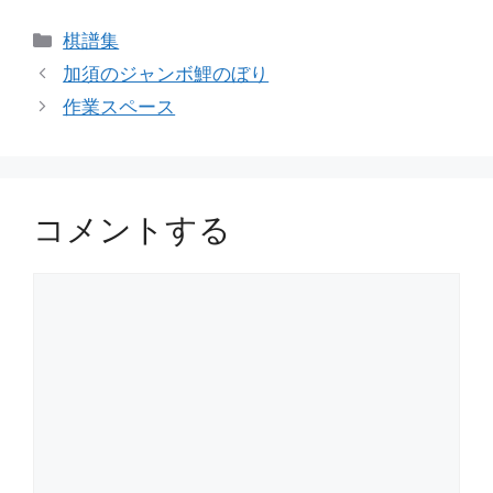
カ
棋譜集
テ
加須のジャンボ鯉のぼり
ゴ
作業スペース
リ
ー
コメントする
コ
メ
ン
ト