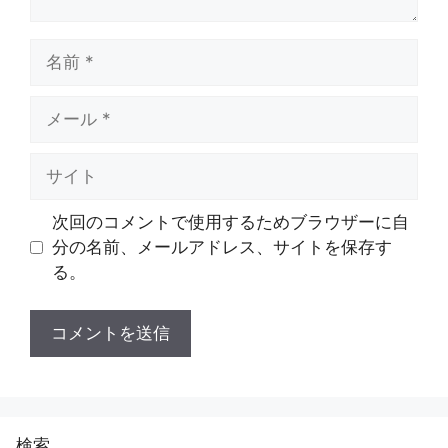
名
前
メ
ー
ル
サ
イ
ト
次回のコメントで使用するためブラウザーに自
分の名前、メールアドレス、サイトを保存す
る。
検索