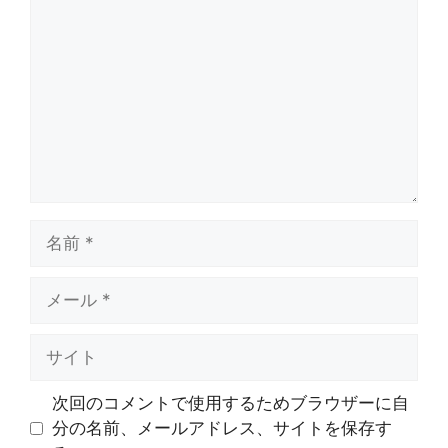
メ
ン
ト
名
前
メ
ー
ル
サ
イ
ト
次回のコメントで使用するためブラウザーに自
分の名前、メールアドレス、サイトを保存す