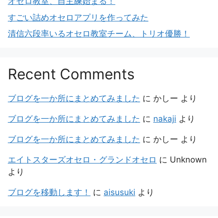
オセロ教室、自主練始まる！
すごい詰めオセロアプリを作ってみた
清信六段率いるオセロ教室チーム、トリオ優勝！
Recent Comments
ブログを一か所にまとめてみました
に
かしー
より
ブログを一か所にまとめてみました
に
nakaji
より
ブログを一か所にまとめてみました
に
かしー
より
エイトスターズオセロ・グランドオセロ
に
Unknown
より
ブログを移動します！
に
aisusuki
より