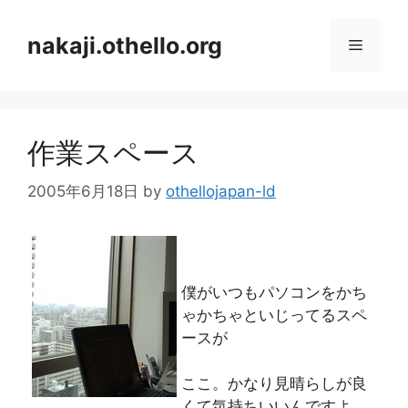
コ
ン
nakaji.othello.org
メ
テ
ン
ニ
ツ
へ
作業スペース
ス
ュ
キ
2005年6月18日
by
othellojapan-ld
ッ
ー
プ
僕がいつもパソコンをかち
ゃかちゃといじってるスペ
ースが
ここ。かなり見晴らしが良
くて気持ちいいんですよ。