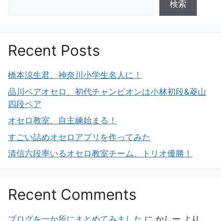
検索
Recent Posts
橋本涼生君、神奈川小学生名人に！
品川ペアオセロ、初代チャンピオンは小林初段&菱山
四段ペア
オセロ教室、自主練始まる！
すごい詰めオセロアプリを作ってみた
清信六段率いるオセロ教室チーム、トリオ優勝！
Recent Comments
ブログを一か所にまとめてみました
に
かしー
より