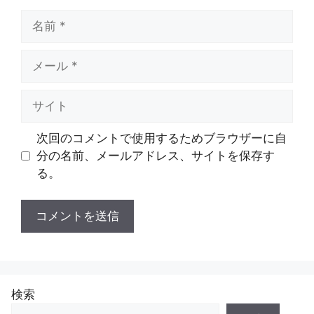
名
前
メ
ー
ル
サ
イ
ト
次回のコメントで使用するためブラウザーに自
分の名前、メールアドレス、サイトを保存す
る。
検索