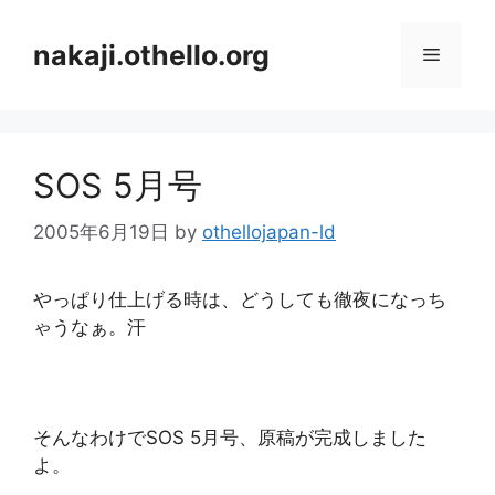
コ
ン
nakaji.othello.org
メ
テ
ン
ニ
ツ
へ
SOS 5月号
ス
ュ
キ
2005年6月19日
by
othellojapan-ld
ッ
ー
プ
やっぱり仕上げる時は、どうしても徹夜になっち
ゃうなぁ。汗
そんなわけでSOS 5月号、原稿が完成しました
よ。