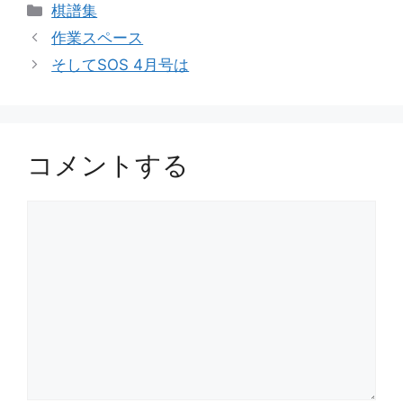
カ
棋譜集
テ
作業スペース
ゴ
そしてSOS 4月号は
リ
ー
コメントする
コ
メ
ン
ト